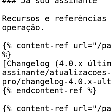
### Já sou assinante

Recursos e referências 
operação.

{% content-ref url="/pa
%}

[Changelog (4.0.x últim
assinante/atualizacoes-
pro/changelog-4.0.x-ult
{% endcontent-ref %}

{% content-ref url="/pa