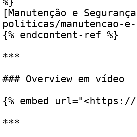
%}

[Manutenção e Segurança
politicas/manutencao-e-
{% endcontent-ref %}

***

### Overview em vídeo

{% embed url="<https://
***
