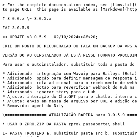
> For the complete documentation index, see [llms.txt](https://ajuda.zdg.com.br/llms.txt). Markdown versions of documentation pages are available by appending `.md` to page URLs; this page is available as [Markdown](https://ajuda.zdg.com.br/atualizacoes-antigas/3.0.0.x-3.0.5.x.md).

# 3.0.0.x \~ 3.0.5.x

### 3.0.5.9

<< UPDATE v3.0.5.9 - 02/10/2024>>&#x20;

CRIE UM PONTO DE RECUPERAÇÃO OU FAÇA UM BACKUP DA VPS ANTES DE RODAR A UPDATE

VERSÃO DO AUTOINSTALADOR JÁ ESTÁ NESSE FORMATO PROCEDIMENTO PARA QUEM QUISER ATUALIZAR

Para usar o autoinstalador, substituir toda a pasta do zpro\_passaporte\_shell no root

* Adicionado: integração com Wavoip para Baileys (Beta)
* Adicionado: opção para definir mensagem de resposta inválida no Typebot
* Adicionado: rota adicional para o recebimento de webhooks de arquivos waba (filename)
* Adicionado: botão para reverificar webhook do Hub na página de Canais
* Adicionado: ignorar story para o Hub
* Ajuste: interação do ChatGPT para o chatbot interno com Waba
* Ajuste: envio em massa de arquivo por URL e adição de participantes em massa para grupos disponíveis apenas para WWebJS
* Removido: agent do Dify

\================= ATUALIZAÇÃO RÁPIDA para 3.0.5.9 =================

* USAR O ZPRO.ZIP DA PASTA zpro\_passaporte\_shell

1- PASTA FRONTEND a. substituir pasta src b. substituir package.json e babel.config.js c. npm install --force d. export NODE\_OPTIONS=--openssl-legacy-provider e. npx quasar build -P -m pwa

2- PASTA BACKEND a. substituir pasta dist b. substituir package.json c. apagar pasta node\_modules e arquivo package-lock.json d. npm install e. npx sequelize db:migrate f. npx sequelize db:seed:all

3- su deployzdg pm2 restart all

\================= CHANGELOG =================

ARQUIVOS MODIFICADOS

BACKEND substituir pasta dist completamente backend/package.json

FRONTEND substituir pasta src completamente frontend/package.json

### 3.0.5.8

<< UPDATE v3.0.5.8 - 26/09/2024>>&#x20;

CRIE UM PONTO DE RECUPERAÇÃO OU FAÇA UM BACKUP DA VPS ANTES DE RODAR A UPDATE

VERSÃO DO AUTOINSTALADOR JÁ ESTÁ NESSE FORMATO PROCEDIMENTO PARA QUEM QUISER ATUALIZAR

* Adicionado: tratamento número 9 no envio via API
* Adicionado: limitação no tamanho máximo do nome do usuário
* Adicionado: liberado demais canais do notificame
* Adicionado: ao importar arquivo csv, todos os campos do usuário são atualizados
* Ajuste: correção no update de contatos do hub notificame

\================= ATUALIZAÇÃO RÁPIDA para 3.0.5.8 =================

* USAR O ZPRO.ZIP DA PASTA zpro\_passaporte\_shell

1- PASTA FRONTEND a. substituir pasta src b. substituir package.json c. npm install --force d. export NODE\_OPTIONS=--openssl-legacy-provider e. npx quasar build -P -m pwa

2- PASTA BACKEND a. substituir pasta dist b. substituir package.json c. apagar pasta node\_modules e arquivo package-lock.json d. npm install e. npx sequelize db:migrate f. npx sequelize db:seed:all

3- su deployzdg pm2 restart all

\================= CHANGELOG =================

ARQUIVOS MODIFICADOS

BACKEND substituir pasta dist completamente backend/package.json

FRONTEND substituir pasta src completamente frontend/package.json

### 3.0.5.7

<< UPDATE v3.0.5.7 - 18/09/2024>>&#x20;

CRIE UM PONTO DE RECUPERAÇÃO OU FAÇA UM BACKUP DA VPS ANTES DE RODAR A UPDATE

VERSÃO DO AUTOINSTALADOR JÁ ESTÁ NESSE FORMATO PROCEDIMENT