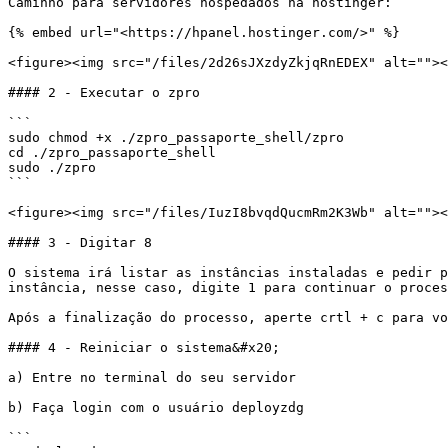
Caminho para servidores hospedados na hostinger:

{% embed url="<https://hpanel.hostinger.com/>" %}

<figure><img src="/files/2d26sJXzdyZkjqRnEDEX" alt=""><
#### 2 - Executar o zpro

```

sudo chmod +x ./zpro_passaporte_shell/zpro

cd ./zpro_passaporte_shell

sudo ./zpro

```

<figure><img src="/files/IuzI8bvqdQucmRm2K3Wb" alt=""><
#### 3 - Digitar 8

O sistema irá listar as instâncias instaladas e pedir p
instância, nesse caso, digite 1 para continuar o proces
Após a finalização do processo, aperte crtl + c para vo
#### 4 - Reiniciar o sistema&#x20;

a) Entre no terminal do seu servidor

b) Faça login com o usuário deployzdg

```
