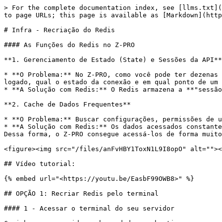
> For the complete documentation index, see [llms.txt](
to page URLs; this page is available as [Markdown](http
# Infra - Recriação do Redis

#### As Funções do Redis no Z-PRO

**1. Gerenciamento de Estado (State) e Sessões da API**

* **O Problema:** No Z-PRO, como você pode ter dezenas 
logado, qual o estado da conexão e em qual ponto de um 
* **A Solução com Redis:** O Redis armazena a **"sessão
**2. Cache de Dados Frequentes**

* **O Problema:** Buscar configurações, permissões de u
* **A Solução com Redis:** Os dados acessados constante
Dessa forma, o Z-PRO consegue acessá-los de forma muito
<figure><img src="/files/anFvHBY1ToxN1L9I8opO" alt=""><
## Vídeo tutorial:

{% embed url="<https://youtu.be/EasbF99OWB8>" %}

## OPÇÃO 1: Recriar Redis pelo terminal

#### 1 - Acessar o terminal do seu servidor
