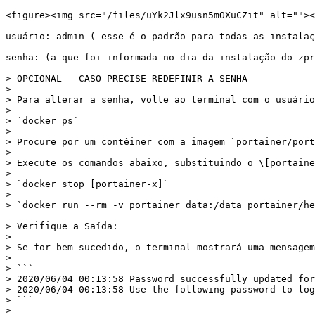
<figure><img src="/files/uYk2Jlx9usn5mOXuCZit" alt=""><
usuário: admin ( esse é o padrão para todas as instalaç
senha: (a que foi informada no dia da instalação do zpr
> OPCIONAL - CASO PRECISE REDEFINIR A SENHA

>

> Para alterar a senha, volte ao terminal com o usuário
>

> `docker ps`

>

> Procure por um contêiner com a imagem `portainer/port
>

> Execute os comandos abaixo, substituindo o \[portaine
>

> `docker stop [portainer-x]`

>

> `docker run --rm -v portainer_data:/data portainer/he
> Verifique a Saída:

>

> Se for bem-sucedido, o terminal mostrará uma mensagem
>

> ```

> 2020/06/04 00:13:58 Password successfully updated for
> 2020/06/04 00:13:58 Use the following password to log
> ```

>
