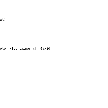
al)

plo: \[portainer-x]  &#x20;
