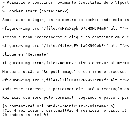
> Reinicie o container novamente (substituindo o \[port
>

> `docker start [portainer-x]`

Após fazer o login, entre dentro do docker onde está in
<figure><img src="/files/xH8eXZpbn97CH0MDP4m6" alt=""><
Acesso o menu "containers" e clique no container em que
<figure><img src="/files/4llVzgFVhtaOX94GobF4" alt=""><
Clique em "Recreate"

<figure><img src="/files/AqUrR7JiTf9031ePVmzu" alt=""><
Marque a opção e "Re-pull image" e confirme o processo 
<figure><img src="/files/lZllLK8XZVG9WSJnrUXf" alt=""><
Após esse processo, o portainer efetuará a recriação do
Reinicie seu zpro pelo terminal, seguindo o passo-a-pas
{% content-ref url="#id-4-reiniciar-o-sistema" %}

[#id-4-reiniciar-o-sistema](#id-4-reiniciar-o-sistema)

{% endcontent-ref %}

---
