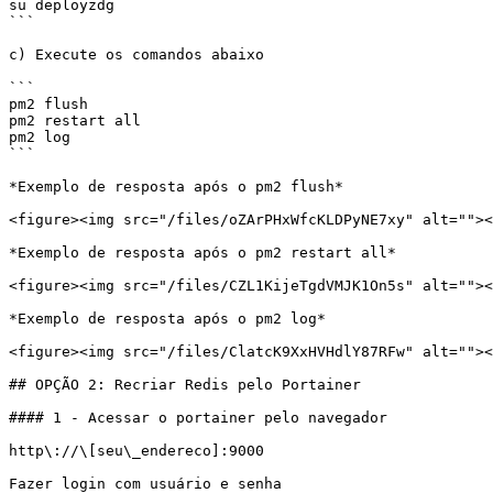
su deployzdg

```

c) Execute os comandos abaixo

```

pm2 flush 

pm2 restart all 

pm2 log

```

*Exemplo de resposta após o pm2 flush*

<figure><img src="/files/oZArPHxWfcKLDPyNE7xy" alt=""><
*Exemplo de resposta após o pm2 restart all*

<figure><img src="/files/CZL1KijeTgdVMJK1On5s" alt=""><
*Exemplo de resposta após o pm2 log*

<figure><img src="/files/ClatcK9XxHVHdlY87RFw" alt=""><
## OPÇÃO 2: Recriar Redis pelo Portainer

#### 1 - Acessar o portainer pelo navegador

http\://\[seu\_endereco]:9000

Fazer login com usuário e senha
