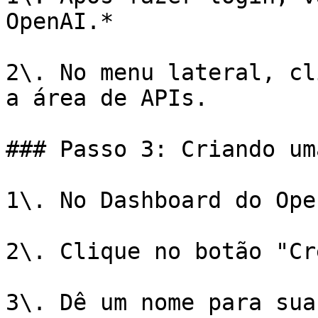
OpenAI.*

2\. No menu lateral, cl
a área de APIs.

### Passo 3: Criando um
1\. No Dashboard do Ope
2\. Clique no botão "Cr
3\. Dê um nome para sua