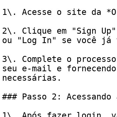
1\. Acesse o site da *O
2\. Clique em "Sign Up"
ou "Log In" se você já 
3\. Complete o processo
seu e-mail e fornecendo
necessárias.

### Passo 2: Acessando 
1\. Após fazer login, v