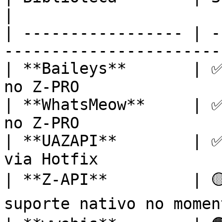
|

| ----------------- | -
----------------------- 
| **Baileys**       | ✅
no Z-PRO               |
| **WhatsMeow**     | ✅
no Z-PRO               |
| **UAZAPI**        | ✅
via Hotfix              
| **Z-API**         | 
suporte nativo no moment