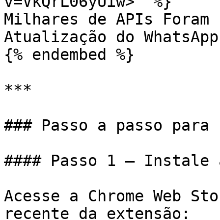
v=VkQrL06yUiw>" %}

Milhares de APIs Foram 
Atualização do WhatsApp

{% endembed %}

***

### Passo a passo para 
#### Passo 1 — Instale 
Acesse a Chrome Web Sto
recente da extensão:
