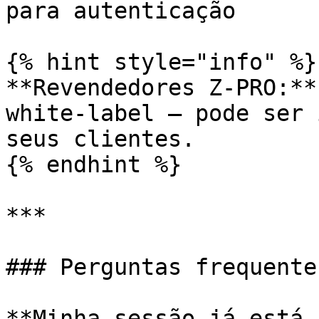
para autenticação

{% hint style="info" %}

**Revendedores Z-PRO:**
white-label — pode ser 
seus clientes.

{% endhint %}

***

### Perguntas frequentes
**Minha sessão já está 