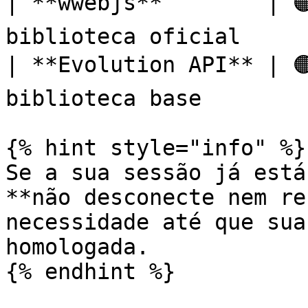
| **wwebjs**        | 
biblioteca oficial     |
| **Evolution API** | 
biblioteca base        |
{% hint style="info" %}

Se a sua sessão já está
**não desconecte nem re
necessidade até que sua
homologada.

{% endhint %}
