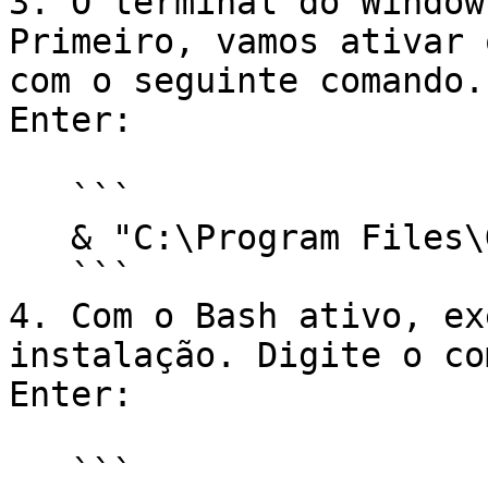
3. O terminal do Window
Primeiro, vamos ativar 
com o seguinte comando.
Enter:

   ```

   & "C:\Program Files\Git\bin\bash.exe"

   ```

4. Com o Bash ativo, ex
instalação. Digite o co
Enter:

   ```
