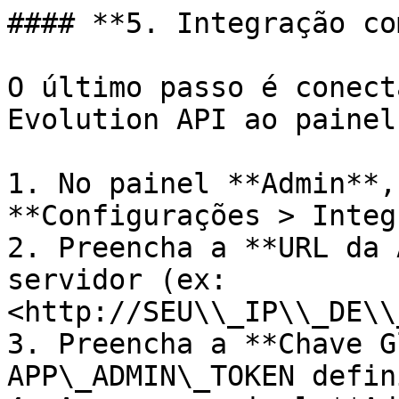
#### **5. Integração co
O último passo é conecta
Evolution API ao painel
1. No painel **Admin**,
**Configurações > Integ
2. Preencha a **URL da 
servidor (ex: 
<http://SEU\\_IP\\_DE\\
3. Preencha a **Chave G
APP\_ADMIN\_TOKEN defin