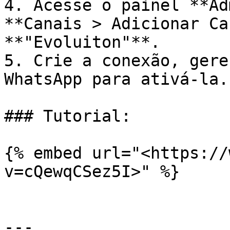
4. Acesse o painel **Ad
**Canais > Adicionar Ca
**"Evoluiton"**.

5. Crie a conexão, gere
WhatsApp para ativá-la.

### Tutorial:

{% embed url="<https://
v=cQewqCSez5I>" %}

---
