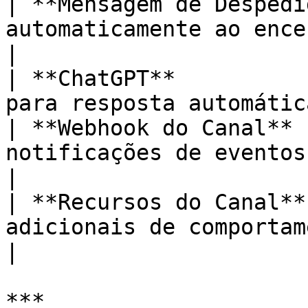
| **Mensagem de Despedi
automaticamente ao encerrar 
|

| **ChatGPT**          
para resposta automátic
| **Webhook do Canal** 
notificações de eventos deste can
|

| **Recursos do Canal**
adicionais de comportamento do can
|

***
