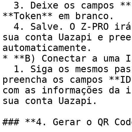
  3. Deixe os campos **ID da Instância** e 
**Token** em branco.

  4. Salve. O Z-PRO irá criar a nova instância na 
sua conta Uazapi e pree
automaticamente.

* **B) Conectar a uma I
  1. Siga os mesmos passos acima, mas desta vez 
preencha os campos **ID
com as informações da i
sua conta Uazapi.

### **4. Gerar o QR Code