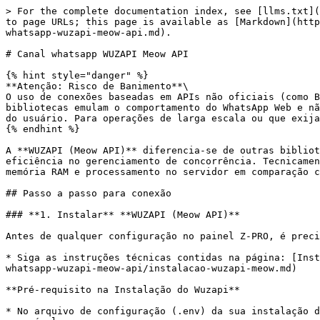
> For the complete documentation index, see [llms.txt](
to page URLs; this page is available as [Markdown](http
whatsapp-wuzapi-meow-api.md).

# Canal whatsapp WUZAPI Meow API

{% hint style="danger" %}

**Atenção: Risco de Banimento**\

O uso de conexões baseadas em APIs não oficiais (como B
bibliotecas emulam o comportamento do WhatsApp Web e nã
do usuário. Para operações de larga escala ou que exija
{% endhint %}

A **WUZAPI (Meow API)** diferencia-se de outras bibliot
eficiência no gerenciamento de concorrência. Tecnicamen
memória RAM e processamento no servidor em comparação c
## Passo a passo para conexão

### **1. Instalar** **WUZAPI (Meow API)**

Antes de qualquer configuração no painel Z-PRO, é preci
* Siga as instruções técnicas contidas na página: [Inst
whatsapp-wuzapi-meow-api/instalacao-wuzapi-meow.md)

**Pré-requisito na Instalação do Wuzapi**

* No arquivo de configuração (.env) da sua instalação d