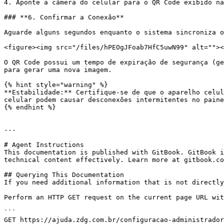
4. Aponte a câmera do celular para o QR Code exibido na
### **6. Confirmar a Conexão**

Aguarde alguns segundos enquanto o sistema sincroniza o
<figure><img src="/files/hPEOgJFoab7HfC5uwN99" alt=""><
O QR Code possui um tempo de expiração de segurança (ge
para gerar uma nova imagem.

{% hint style="warning" %}

**Estabilidade:** Certifique-se de que o aparelho celul
celular podem causar desconexões intermitentes no paine
{% endhint %}

---

# Agent Instructions

This documentation is published with GitBook. GitBook i
technical content effectively. Learn more at gitbook.co
## Querying This Documentation

If you need additional information that is not directly
Perform an HTTP GET request on the current page URL wit
```

GET https://ajuda.zdg.com.br/configuracao-administrador