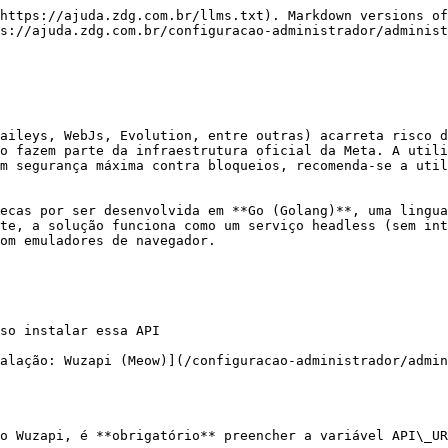
https://ajuda.zdg.com.br/llms.txt). Markdown versions of
s://ajuda.zdg.com.br/configuracao-administrador/administ
aileys, WebJs, Evolution, entre outras) acarreta risco d
o fazem parte da infraestrutura oficial da Meta. A utili
m segurança máxima contra bloqueios, recomenda-se a util
ecas por ser desenvolvida em **Go (Golang)**, uma lingua
te, a solução funciona como um serviço headless (sem int
om emuladores de navegador.

so instalar essa API

alação: Wuzapi (Meow)](/configuracao-administrador/admin
o Wuzapi, é **obrigatório** preencher a variável API\_UR