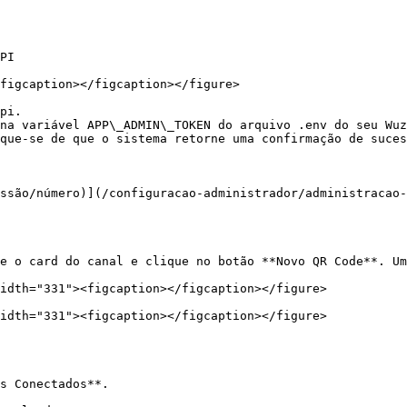
PI

figcaption></figcaption></figure>

pi.

na variável APP\_ADMIN\_TOKEN do arquivo .env do seu Wuz
que-se de que o sistema retorne uma confirmação de suces
ssão/número)](/configuracao-administrador/administracao
e o card do canal e clique no botão **Novo QR Code**. Um
idth="331"><figcaption></figcaption></figure>

idth="331"><figcaption></figcaption></figure>

s Conectados**.
