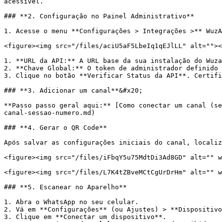
acessível.

### **2. Configuração no Painel Administrativo**

1. Acesse o menu **Configurações > Integrações >** WuzA
<figure><img src="/files/aciU5aF5LbeIq1qEJlLL" alt=""><
1. **URL da API:** A URL base da sua instalação do Wuza
2. **Chave Global:** O token de administrador definido 
3. Clique no botão **Verificar Status da API**. Certifi
### **3. Adicionar um canal**&#x20;

**Passo passo geral aqui:** [Como conectar um canal (se
canal-sessao-numero.md)

### **4. Gerar o QR Code**

Após salvar as configurações iniciais do canal, localiz
<figure><img src="/files/iFbqY5u75MdtDi3Ad8GD" alt="" w
<figure><img src="/files/L7K4tZBveMCtCgUrDrHm" alt="" w
### **5. Escanear no Aparelho**

1. Abra o WhatsApp no seu celular.

2. Vá em **Configurações** (ou Ajustes) > **Dispositivo
3. Clique em **Conectar um dispositivo**.
