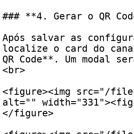
### **4. Gerar o QR Code
Após salvar as configur
localize o card do cana
QR Code**. Um modal ser
<br>

<figure><img src="/file
alt="" width="331"><fig
</figure>
