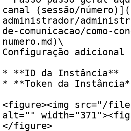
canal (sessão/número)](
administrador/administr
de-comunicacao/como-con
numero.md)\

Configuração adicional 
* **ID da Instância**

* **Token da Instância**
<figure><img src="/file
alt="" width="371"><fig
</figure>
