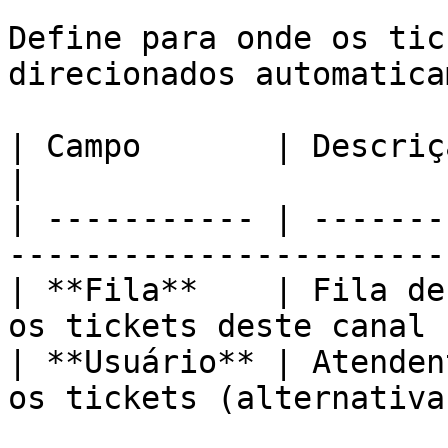
Define para onde os tic
direcionados automatica
| Campo       | Descrição                                                  
|

| ----------- | -------
-----------------------
| **Fila**    | Fila de
os tickets deste canal 
| **Usuário** | Atenden
os tickets (alternativa