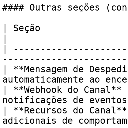
#### Outras seções (con
| Seção                     | O que configu
|

| ---------------------
-----------------------
| **Mensagem de Despedi
automaticamente ao ence
| **Webhook do Canal** 
notificações de eventos
| **Recursos do Canal**
adicionais de comportam