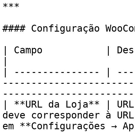
***

#### Configuração WooCo
| Campo           | Descrição                                                                                    
|

| --------------- | ---
-----------------------
-----------------------
| **URL da Loja** | URL
deve corresponder à URL
em **Configurações → Ap