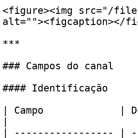
<figure><img src="/file
alt=""><figcaption></fi
***

### Campos do canal

#### Identificação

| Campo             | Descrição                                                   
|

| ----------------- | -