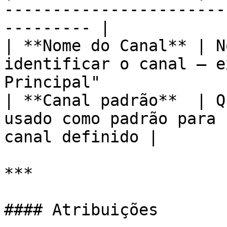
-----------------------
--------- |

| **Nome do Canal** | N
identificar o canal — e
Principal"              
| **Canal padrão**  | Q
usado como padrão para 
canal definido |

***

#### Atribuições
