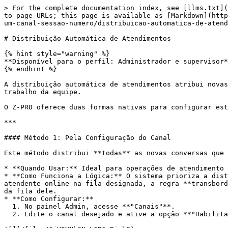
> For the complete documentation index, see [llms.txt](
to page URLs; this page is available as [Markdown](http
um-canal-sessao-numero/distribuicao-automatica-de-atend
# Distribuição Automática de Atendimentos

{% hint style="warning" %}

**Disponível para o perfil: Administrador e supervisor*
{% endhint %}

A distribuição automática de atendimentos atribui novas
trabalho da equipe.

O Z-PRO oferece duas formas nativas para configurar est
***

#### Método 1: Pela Configuração do Canal

Este método distribui **todas** as novas conversas que 
* **Quando Usar:** Ideal para operações de atendimento 
* **Como Funciona a Lógica:** O sistema prioriza a dist
atendente online na fila designada, a regra **transbord
da fila dele.

* **Como Configurar:**

  1. No painel Admin, acesse **"Canais"**.

  2. Edite o canal desejado e ative a opção **"Habilitar auto histribuir"**.
