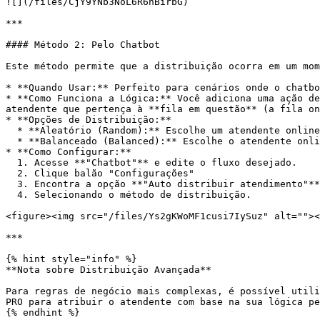
![](/files/CjY9YNb3NoL6R6nBirbG)

***

#### Método 2: Pelo Chatbot

Este método permite que a distribuição ocorra em um mom
* **Quando Usar:** Perfeito para cenários onde o chatbo
* **Como Funciona a Lógica:** Você adiciona uma ação de
atendente que pertença à **fila em questão** (a fila on
* **Opções de Distribuição:**

  * **Aleatório (Random):** Escolhe um atendente online da fila de forma aleatória.

  * **Balanceado (Balanced):** Escolhe o atendente online com o menor número de atendimentos recebidos no dia.

* **Como Configurar:**

  1. Acesse **"Chatbot"** e edite o fluxo desejado.

  2. Clique balão "Configurações"

  3. Encontra a opção **"Auto distribuir atendimento"**

  4. Selecionando o método de distribuição.

<figure><img src="/files/Ys2gKWoMF1cusi7IySuz" alt=""><
***

{% hint style="info" %}

**Nota sobre Distribuição Avançada**

Para regras de negócio mais complexas, é possível utili
PRO para atribuir o atendente com base na sua lógica pe
{% endhint %}
