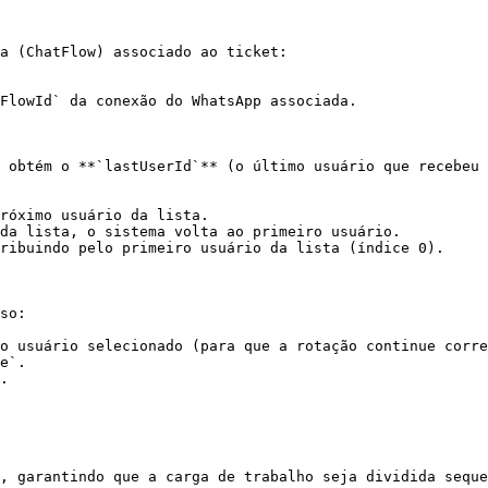
a (ChatFlow) associado ao ticket:

FlowId` da conexão do WhatsApp associada.

 obtém o **`lastUserId`** (o último usuário que recebeu 
róximo usuário da lista.

da lista, o sistema volta ao primeiro usuário.

ribuindo pelo primeiro usuário da lista (índice 0).

so:

o usuário selecionado (para que a rotação continue corre
e`.

.

, garantindo que a carga de trabalho seja dividida seque