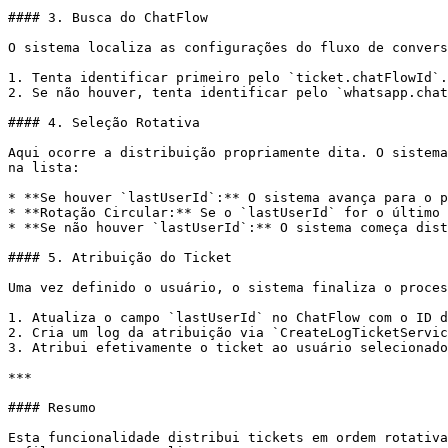
#### 3. Busca do ChatFlow

O sistema localiza as configurações do fluxo de convers
1. Tenta identificar primeiro pelo `ticket.chatFlowId`.

2. Se não houver, tenta identificar pelo `whatsapp.chat
#### 4. Seleção Rotativa

Aqui ocorre a distribuição propriamente dita. O sistema
na lista:

* **Se houver `lastUserId`:** O sistema avança para o p
* **Rotação Circular:** Se o `lastUserId` for o último 
* **Se não houver `lastUserId`:** O sistema começa dist
#### 5. Atribuição do Ticket

Uma vez definido o usuário, o sistema finaliza o proces
1. Atualiza o campo `lastUserId` no ChatFlow com o ID d
2. Cria um log da atribuição via `CreateLogTicketServic
3. Atribui efetivamente o ticket ao usuário selecionado
***

#### Resumo

Esta funcionalidade distribui tickets em ordem rotativa