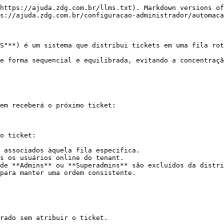
https://ajuda.zdg.com.br/llms.txt). Markdown versions of
s://ajuda.zdg.com.br/configuracao-administrador/automaca
S"**) é um sistema que distribui tickets em uma fila rot
e forma sequencial e equilibrada, evitando a concentraçã
em receberá o próximo ticket:

o ticket:

 associados àquela fila específica.

s os usuários online do tenant.

de **Admins** ou **Superadmins** são excluídos da distri
para manter uma ordem consistente.

rado sem atribuir o ticket.
