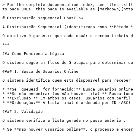
> For the complete documentation index, see [llms.txt](
to page URLs; this page is available as [Markdown](http
# Distribuição sequencial ChatFlow

A Distribuição Sequencial (identificada como **Método "
O objetivo é garantir que cada usuário receba tickets d
***

### Como Funciona a Lógica

O sistema segue um fluxo de 5 etapas para determinar qu
#### 1. Busca de Usuários Online

O sistema identifica quem está disponível para receber 
* **Se `queueId` for fornecido:** Busca usuários online
* **Se não encontrar (ou não houver fila):** Busca todo
* **Exclusão:** Em ambos os casos, usuários com perfil 
* **Ordenação:** A lista final é ordenada por ID (ASC) 
#### 2. Validação

O sistema verifica a lista gerada no passo anterior.

* Se **não houver usuários online**, o processo é encer