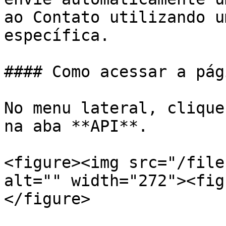
ao Contato utilizando u
específica.

#### Como acessar a pági
No menu lateral, clique
na aba **API**.

<figure><img src="/file
alt="" width="272"><fig
</figure>
