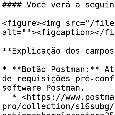
#### Você verá a seguin
<figure><img src="/file
alt=""><figcaption></fi
**Explicação dos campos
* **Botão Postman:** At
de requisições pré-conf
software Postman.

  * <https://www.postman.com/comunidade-zdg/z-
pro/collection/s16subg/