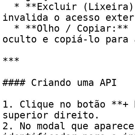
  * **Excluir (Lixeira):** Remove a integração e 
invalida o acesso exter
  * **Olho / Copiar:** Permite visualizar o token 
oculto e copiá-lo para 
***

#### Criando uma API

1. Clique no botão **+ 
superior direito.

2. No modal que aparece