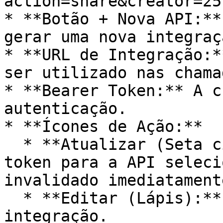
action=share&creator=25
* **Botão + Nova API:**
gerar uma nova integraç
* **URL de Integração:*
ser utilizado nas chama
* **Bearer Token:** A c
autenticação.

* **Ícones de Ação:**

  * **Atualizar (Seta circular):** Gera um novo 
token para a API seleci
invalidado imediatamente
  * **Editar (Lápis):** Permite alterar o nome da 
integração.
