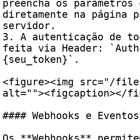
preencha os parâmetros 
diretamente na página p
servidor.

3. A autenticação de to
feita via Header: `Auth
{seu_token}`.

<figure><img src="/file
alt=""><figcaption></fi
#### Webhooks e Eventos

Os **Webhooks** permite