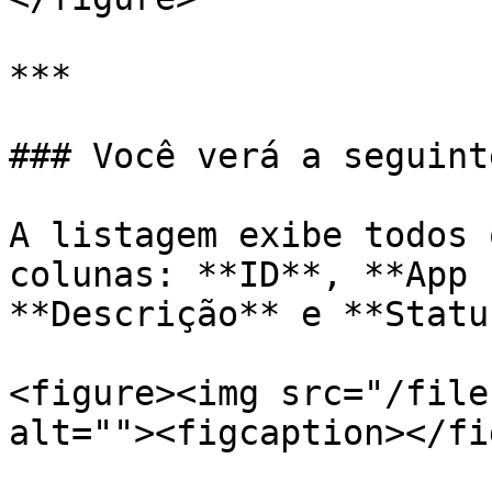
***

### Você verá a seguint
A listagem exibe todos 
colunas: **ID**, **App 
**Descrição** e **Status
<figure><img src="/file
alt=""><figcaption></fi