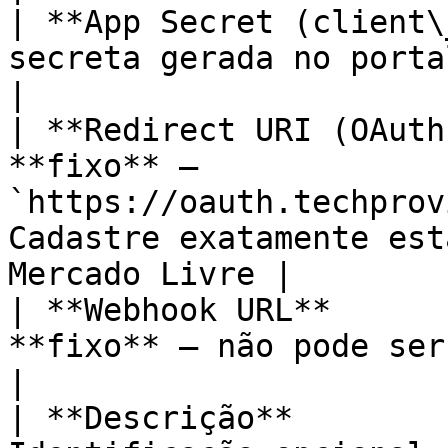
| **App Secret (client\
secreta gerada no portal de desenvolvedores                      
|

| **Redirect URI (OAuth
**fixo** — 
`https://oauth.techprov
Cadastre exatamente est
Mercado Livre |

| **Webhook URL**      
**fixo** — não pode ser alterado                                                       
|

| **Descrição**        