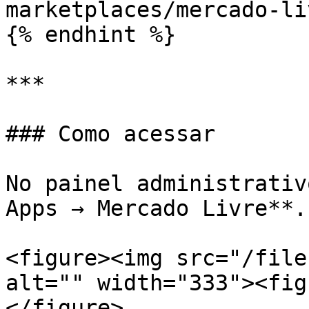
marketplaces/mercado-li
{% endhint %}

***

### Como acessar

No painel administrativ
Apps → Mercado Livre**.

<figure><img src="/file
alt="" width="333"><fig
</figure>
