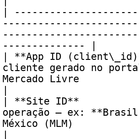
|

| ---------------------
-----------------------
-----------------------
-------------- |

| **App ID (client\_id)
cliente gerado no porta
Mercado Livre                                                             
|

| **Site ID**          
operação — ex: **Brasil
México (MLM)                                                         
|
