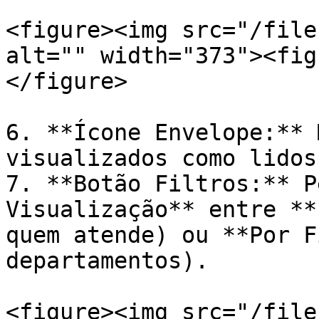
<figure><img src="/file
alt="" width="373"><fig
</figure>

6. **Ícone Envelope:** 
visualizados como lidos.
7. **Botão Filtros:** P
Visualização** entre **
quem atende) ou **Por F
departamentos).

<figure><img src="/file