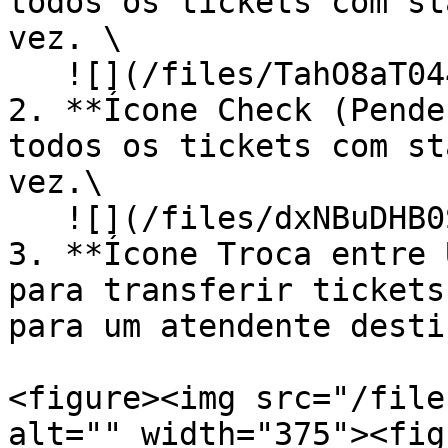
todos os tickets com st
vez. \

   ![](/files/TahO8aT044uA43MYnt7W)

2. **Ícone Check (Pende
todos os tickets com st
vez.\

   ![](/files/dxNBuDHB0SZO5wD8hciO)

3. **Ícone Troca entre 
para transferir tickets
para um atendente destin
<figure><img src="/file
alt="" width="375"><fig