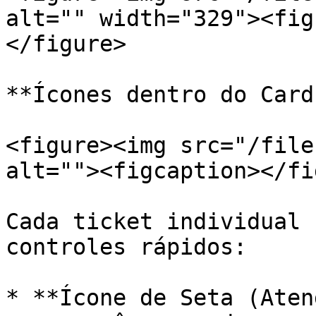
alt="" width="329"><fig
</figure>

**Ícones dentro do Card
<figure><img src="/file
alt=""><figcaption></fi
Cada ticket individual 
controles rápidos:

* **Ícone de Seta (Aten