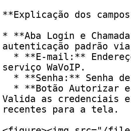
**Explicação dos campos
* **Aba Login e Chamada
autenticação padrão via
  * **E-mail:** Endereço de e-mail cadastrado no 
serviço WaVoIP.

  * **Senha:** Senha de acesso vinculada à conta.

  * **Botão Autorizar e Carregar Chamadas:** 
Valida as credenciais e
recentes para a tela.

<figure><img src="/file