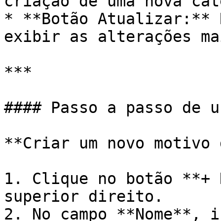
criação de uma nova cat
* **Botão Atualizar:** 
exibir as alterações ma
***

#### Passo a passo de us
**Criar um novo motivo 
1. Clique no botão **+ 
superior direito.

2. No campo **Nome**, i