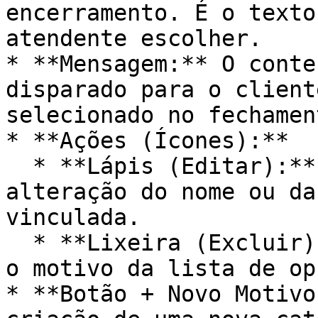
encerramento. É o texto
atendente escolher.

* **Mensagem:** O conte
disparado para o client
selecionado no fechament
* **Ações (Ícones):**

  * **Lápis (Editar):** Abre o modal para 
alteração do nome ou da
vinculada.

  * **Lixeira (Excluir):** Remove permanentemente 
o motivo da lista de op
* **Botão + Novo Motivo