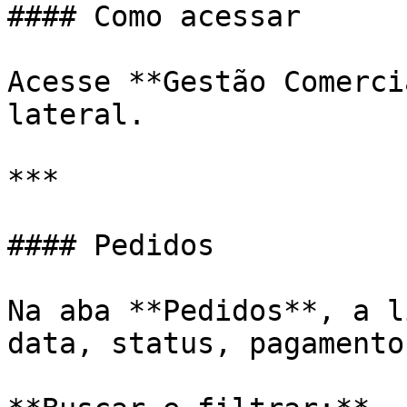
#### Como acessar

Acesse **Gestão Comerci
lateral.

***

#### Pedidos

Na aba **Pedidos**, a l
data, status, pagamento