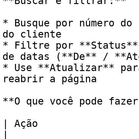
**Buscar e filtrar:**

* Busque por número do 
do cliente

* Filtre por **Status**
de datas (**De** / **Até
* Use **Atualizar** par
reabrir a página

**O que você pode fazer
| Ação                            | O que faz                 
|
