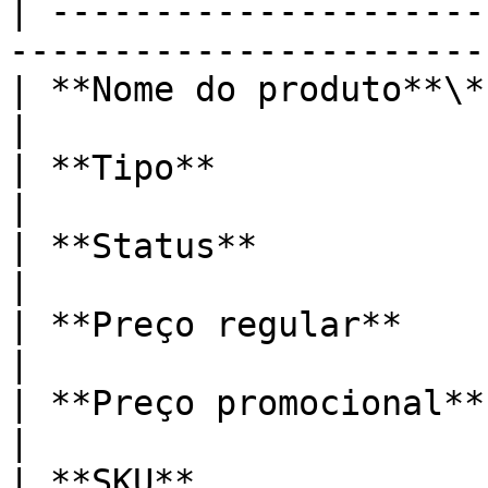
| ---------------------
-----------------------
| **Nome do produto**\*  | Nome exibido 
|

| **Tipo**               | Simples (padrão) 
|

| **Status**             | Publicado ou 
|

| **Preço regular**      | Preço cheio            
|

| **Preço promocional**  | Preço com desco
|

| **SKU**                | Código únic