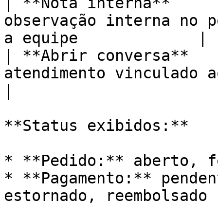
| **Nota interna**     
observação interna no p
a equipe             |

| **Abrir conversa**   
atendimento vinculado ao pedido, se existi
|

**Status exibidos:**

* **Pedido:** aberto, f
* **Pagamento:** penden
estornado, reembolsado
