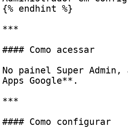
{% endhint %}

***

#### Como acessar

No painel Super Admin, 
Apps Google**.

***

#### Como configurar
