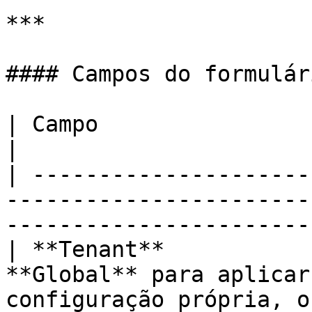
***

#### Campos do formulári
| Campo                               | Descrição                  
|

| ---------------------
-----------------------
-----------------------
| **Tenant**           
**Global** para aplicar
configuração própria, o