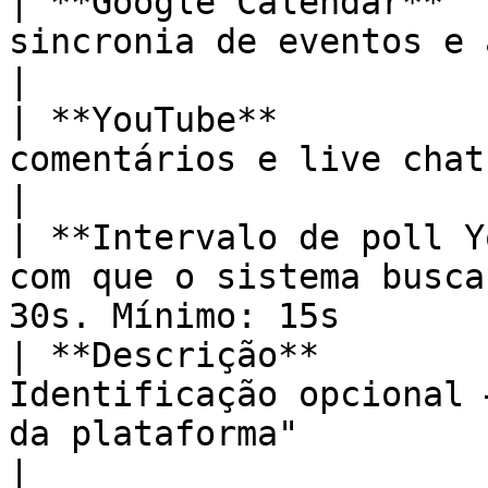
| **Google Calendar**  
sincronia de eventos e agendamentos                         
|

| **YouTube**          
comentários e live chat de canais YouTube            
|

| **Intervalo de poll Y
com que o sistema busca
30s. Mínimo: 15s       
| **Descrição**        
Identificação opcional 
da plataforma"                                      
|
