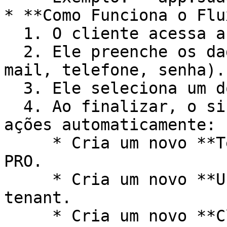
* **Como Funciona o Flu
  1. O cliente acessa a sua página de signup.

  2. Ele preenche os dados cadastrais (nome, e-
mail, telefone, senha).

  3. Ele seleciona um dos planos que você criou.

  4. Ao finalizar, o sistema realiza as seguintes 
ações automaticamente:

     * Cria um novo **Tenant** (cliente) no seu Z-
PRO.

     * Cria um novo **Usuário Admin** para este 
tenant.

     * Cria um novo **Cliente** na sua conta do 