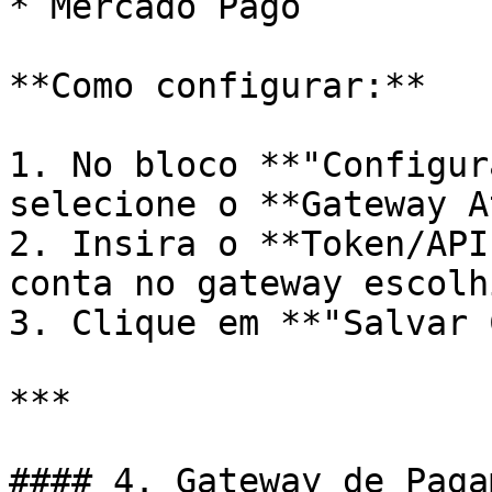
* Mercado Pago

**Como configurar:**

1. No bloco **"Configur
selecione o **Gateway A
2. Insira o **Token/API
conta no gateway escolhi
3. Clique em **"Salvar 
***

#### 4. Gateway de Paga