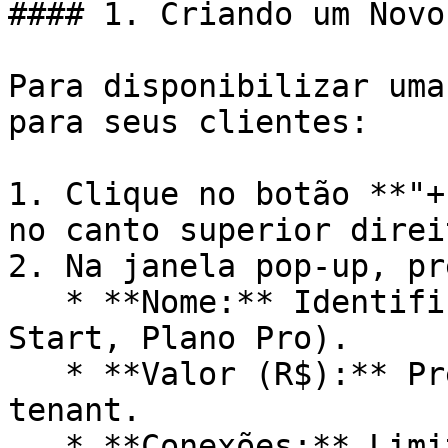
#### 1. Criando um Novo
Para disponibilizar uma
para seus clientes:

1. Clique no botão **"+
no canto superior direit
2. Na janela pop-up, pr
   * **Nome:** Identificação do plano (ex: Plano 
Start, Plano Pro).

   * **Valor (R$):** Preço que será cobrado do 
tenant.

   * **Conexões:** Limite máximo de 