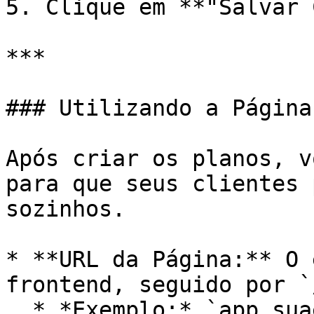
5. Clique em **"Salvar 
***

### Utilizando a Página
Após criar os planos, v
para que seus clientes 
sozinhos.

* **URL da Página:** O 
frontend, seguido por `
  * *Exemplo:* `app.suaempresa.com.br/signup`
