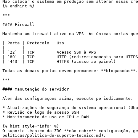
Não colocar o sistema em produção sem alterar essas cre
{% endhint %}

***

#### Firewall

Mantenha um firewall ativo na VPS. As únicas portas que
| Porta | Protocolo | Uso                              
| ----- | --------- | ---------------------------------
| `22`  | TCP       | Acesso SSH à VPS                 
| `80`  | TCP       | HTTP (redirecionamento para HTTPS
| `443` | TCP       | HTTPS (acesso ao painel)         
Todas as demais portas devem permanecer **bloqueadas**.

***

#### Manutenção do servidor

Além das configurações acima, execute periodicamente:

* Atualizações de segurança do sistema operacional (Ubu
* Revisão de logs de acesso SSH

* Monitoramento de uso de CPU e RAM

{% hint style="info" %}

O suporte técnico da ZDG **não cobre** configuração, ge
politicas/politica-de-suporte-tecnico.md).
