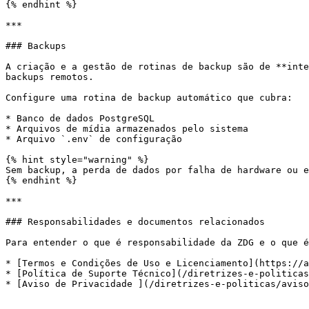
{% endhint %}

***

### Backups

A criação e a gestão de rotinas de backup são de **inte
backups remotos.

Configure uma rotina de backup automático que cubra:

* Banco de dados PostgreSQL

* Arquivos de mídia armazenados pelo sistema

* Arquivo `.env` de configuração

{% hint style="warning" %}

Sem backup, a perda de dados por falha de hardware ou e
{% endhint %}

***

### Responsabilidades e documentos relacionados

Para entender o que é responsabilidade da ZDG e o que é
* [Termos e Condições de Uso e Licenciamento](https://a
* [Política de Suporte Técnico](/diretrizes-e-politicas
* [Aviso de Privacidade ](/diretrizes-e-politicas/aviso