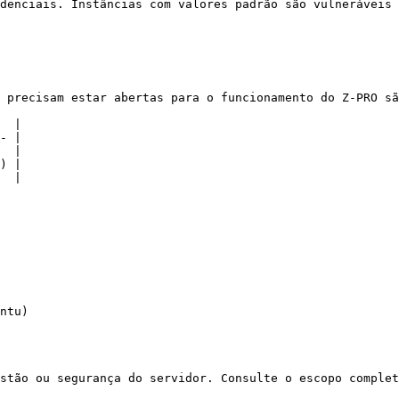
denciais. Instâncias com valores padrão são vulneráveis 
 precisam estar abertas para o funcionamento do Z-PRO sã
  |

- |

  |

) |

  |

ntu)

stão ou segurança do servidor. Consulte o escopo complet