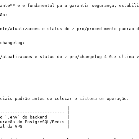
ante** e é fundamental para garantir segurança, estabili
ão:

nte/atualizacoes-e-status-do-z-pro/procedimento-padrao-d
changelog:

/atualizacoes-e-status-do-z-pro/changelog-4.0.x-ultima-v
ciais padrão antes de colocar o sistema em operação:

                           |

-------------------------- |

o `.env` do backend        |

uração do PostgreSQL/Redis |

al da VPS                  |
