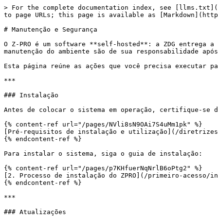
> For the complete documentation index, see [llms.txt](
to page URLs; this page is available as [Markdown](http
# Manutenção e Segurança

O Z-PRO é um software **self-hosted**: a ZDG entrega a 
manutenção do ambiente são de sua responsabilidade após
Esta página reúne as ações que você precisa executar pa
***

### Instalação

Antes de colocar o sistema em operação, certifique-se d
{% content-ref url="/pages/NVli8sN9OAi7S4uMm1pk" %}

[Pré-requisitos de instalação e utilização](/diretrizes
{% endcontent-ref %}

Para instalar o sistema, siga o guia de instalação:

{% content-ref url="/pages/p7KHfuerNqNrlB6oPtg2" %}

[2. Processo de instalação do ZPRO](/primeiro-acesso/in
{% endcontent-ref %}

***

### Atualizações
