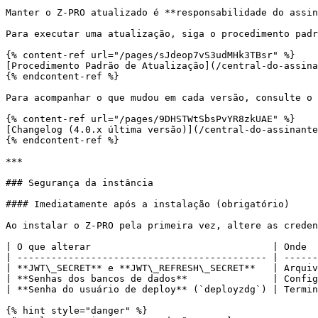
Manter o Z-PRO atualizado é **responsabilidade do assin
Para executar uma atualização, siga o procedimento padr
{% content-ref url="/pages/sJdeop7vS3udMHk3TBsr" %}

[Procedimento Padrão de Atualização](/central-do-assina
{% endcontent-ref %}

Para acompanhar o que mudou em cada versão, consulte o 
{% content-ref url="/pages/9DHSTWtSbsPvYR8zkUAE" %}

[Changelog (4.0.x última versão)](/central-do-assinante
{% endcontent-ref %}

***

### Segurança da instância

#### Imediatamente após a instalação (obrigatório)

Ao instalar o Z-PRO pela primeira vez, altere as creden
| O que alterar                                | Onde  
| -------------------------------------------- | ------
| **JWT\_SECRET** e **JWT\_REFRESH\_SECRET**   | Arquiv
| **Senhas dos bancos de dados**               | Config
| **Senha do usuário de deploy** (`deployzdg`) | Termin
{% hint style="danger" %}
