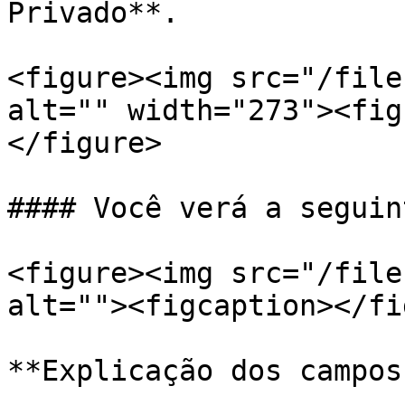
Privado**.

<figure><img src="/file
alt="" width="273"><fig
</figure>

#### Você verá a seguin
<figure><img src="/file
alt=""><figcaption></fi
**Explicação dos campos