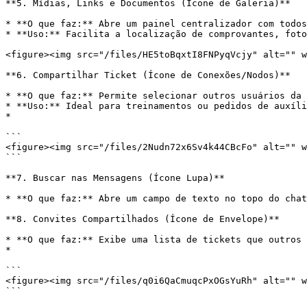
**5. Mídias, Links e Documentos (Ícone de Galeria)**

* **O que faz:** Abre um painel centralizador com todos
* **Uso:** Facilita a localização de comprovantes, foto
<figure><img src="/files/HE5toBqxtI8FNPyqVcjy" alt="" w
**6. Compartilhar Ticket (Ícone de Conexões/Nodos)**

* **O que faz:** Permite selecionar outros usuários da 
* **Uso:** Ideal para treinamentos ou pedidos de auxíli
*

```

<figure><img src="/files/2Nudn72x6Sv4k44CBcFo" alt="" w
```

**7. Buscar nas Mensagens (Ícone Lupa)**

* **O que faz:** Abre um campo de texto no topo do chat
**8. Convites Compartilhados (Ícone de Envelope)**

* **O que faz:** Exibe uma lista de tickets que outros 
*

```

<figure><img src="/files/q0i6QaCmuqcPxOGsYuRh" alt="" w
```
