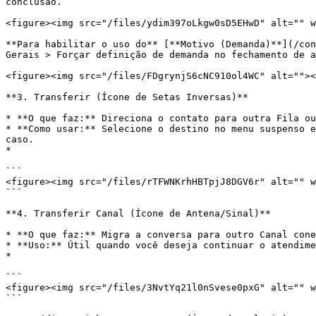
conclusão.

<figure><img src="/files/ydim397oLkgw0sD5EHwD" alt="" w
**Para habilitar o uso do** [**Motivo (Demanda)**](/con
Gerais > Forçar definição de demanda no fechamento de a
<figure><img src="/files/FDgrynjS6cNC910ol4WC" alt=""><
**3. Transferir (Ícone de Setas Inversas)**

* **O que faz:** Direciona o contato para outra Fila ou
* **Como usar:** Selecione o destino no menu suspenso e
caso.

*

```

<figure><img src="/files/rTFWNKrhHBTpjJ8DGV6r" alt="" w
```

**4. Transferir Canal (Ícone de Antena/Sinal)**

* **O que faz:** Migra a conversa para outro Canal cone
* **Uso:** Útil quando você deseja continuar o atendime
*

```

<figure><img src="/files/3NvtYq21l0nSvese0pxG" alt="" w
```
