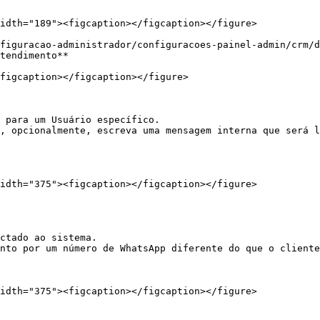
idth="189"><figcaption></figcaption></figure>

figuracao-administrador/configuracoes-painel-admin/crm/d
tendimento**

figcaption></figcaption></figure>

 para um Usuário específico.

, opcionalmente, escreva uma mensagem interna que será l
idth="375"><figcaption></figcaption></figure>

ctado ao sistema.

nto por um número de WhatsApp diferente do que o cliente
idth="375"><figcaption></figcaption></figure>
