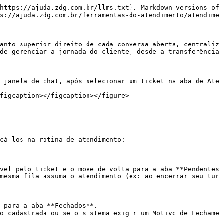
https://ajuda.zdg.com.br/llms.txt). Markdown versions of
s://ajuda.zdg.com.br/ferramentas-do-atendimento/atendime
anto superior direito de cada conversa aberta, centraliz
de gerenciar a jornada do cliente, desde a transferência
 janela de chat, após selecionar um ticket na aba de Ate
figcaption></figcaption></figure>

cá-los na rotina de atendimento:

vel pelo ticket e o move de volta para a aba **Pendentes
mesma fila assuma o atendimento (ex: ao encerrar seu tur
 para a aba **Fechados**.

o cadastrada ou se o sistema exigir um Motivo de Fechame