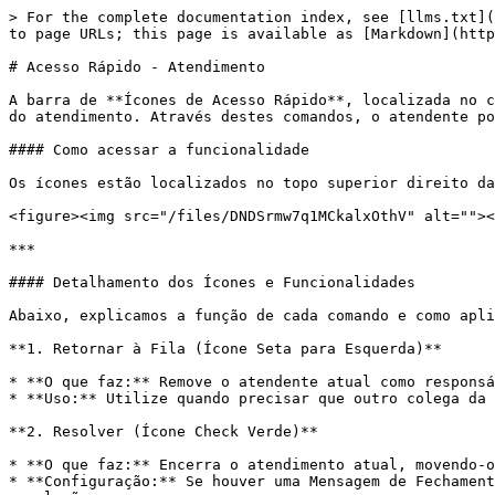
> For the complete documentation index, see [llms.txt](
to page URLs; this page is available as [Markdown](http
# Acesso Rápido - Atendimento

A barra de **Ícones de Acesso Rápido**, localizada no c
do atendimento. Através destes comandos, o atendente po
#### Como acessar a funcionalidade

Os ícones estão localizados no topo superior direito da
<figure><img src="/files/DNDSrmw7q1MCkalxOthV" alt=""><
***

#### Detalhamento dos Ícones e Funcionalidades

Abaixo, explicamos a função de cada comando e como apli
**1. Retornar à Fila (Ícone Seta para Esquerda)**

* **O que faz:** Remove o atendente atual como responsá
* **Uso:** Utilize quando precisar que outro colega da 
**2. Resolver (Ícone Check Verde)**

* **O que faz:** Encerra o atendimento atual, movendo-o
* **Configuração:** Se houver uma Mensagem de Fechament