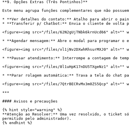
**9. Opções Extras (Três Pontinhos)**

Este menu agrupa funções complementares que não possuem
* **Ver detalhes do contato:** Atalho para abrir o pain
* **Transferir p/ Chatbot:** Envia o cliente de volta p
<figure><img src="/files/62N2gUjTNbk6krnUcd66" alt="" w
* **Agendar mensagem:** Abre o modal para programar o e
<figure><img src="/files/xl1jNv2DXwhRhsurMXJ0" alt="" w
* **Pausar atendimento:** Interrompe a contagem de temp
<figure><img src="/files/8l1uHpK17nDU5TXgeNz1" alt="" w
* **Parar rolagem automática:** Trava a tela do chat pa
<figure><img src="/files/7QtrBECRvMx3m0ZS5Qcp" alt="" w
***

#### Avisos e precauções

{% hint style="warning" %}

**Atenção ao Resolver:** Uma vez resolvido, o ticket só
permitido pelo administrador).

{% endhint %}
