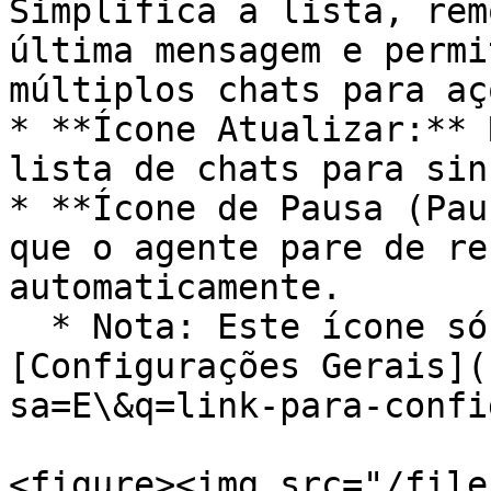
Simplifica a lista, rem
última mensagem e permi
múltiplos chats para aç
* **Ícone Atualizar:** 
lista de chats para sin
* **Ícone de Pausa (Pau
que o agente pare de re
automaticamente.

  * Nota: Este ícone só aparece se habilitado nas 
[Configurações Gerais](
sa=E\&q=link-para-confi
<figure><img src="/file