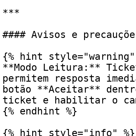
***

#### Avisos e precauções
{% hint style="warning" 
**Modo Leitura:** Ticke
permitem resposta imedi
botão **Aceitar** dentr
ticket e habilitar o ca
{% endhint %}

{% hint style="info" %}
