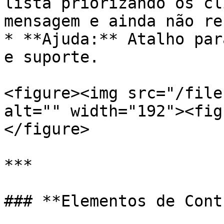
lista priorizando os cl
mensagem e ainda não re
* **Ajuda:** Atalho par
e suporte.

<figure><img src="/file
alt="" width="192"><fig
</figure>

***

### **Elementos de Cont