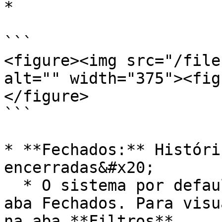
*

```

<figure><img src="/file
alt="" width="375"><fig
</figure>

```

* **Fechados:** Históri
encerradas&#x20;

  * O sistema por defaul não aparece os tickets na 
aba Fechados. Para visu
na aba **Filtros**
