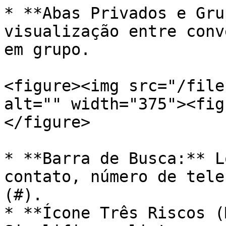
* **Abas Privados e Gru
visualização entre conv
em grupo.

<figure><img src="/file
alt="" width="375"><fig
</figure>

* **Barra de Busca:** L
contato, número de tele
(#).

* **Ícone Três Riscos (