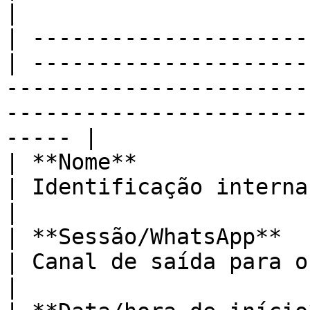
|

| ---------------------
| ---------------------
-----------------------
-----------------------
----- |

| **Nome**                                         
| Identificação interna da campanha                                                                    
|

| **Sessão/WhatsApp**                              
| Canal de saída para o disparo                                                                                     
|
