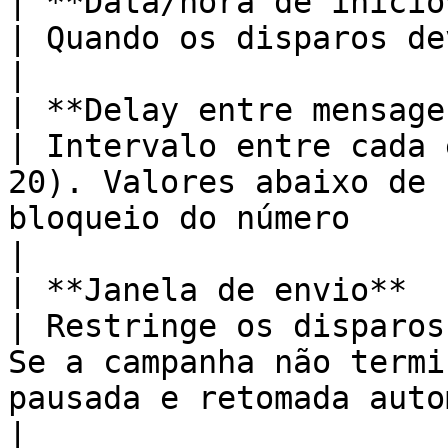
| **Data/hora de início**                      
| Quando os disparos devem começar                                                                        
|

| **Delay entre mensagens (seg)**  
| Intervalo entre cada 
20). Valores abaixo de 
bloqueio do número                                        
|

| **Janela de envio**                              
| Restringe os disparos
Se a campanha não termi
pausada e retomada automatic
|
