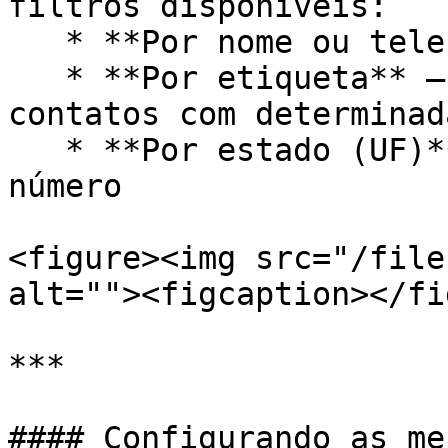
filtros disponíveis:

   * **Por nome ou telefone** — busca individual

   * **Por etiqueta** — seleciona todos os 
contatos com determinad
   * **Por estado (UF)** — filtra pelo DDD do 
número

<figure><img src="/file
alt=""><figcaption></fi
***

#### Configurando as me