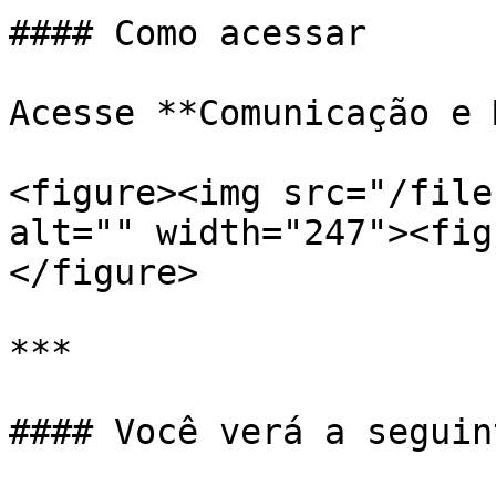
#### Como acessar

Acesse **Comunicação e 
<figure><img src="/file
alt="" width="247"><fig
</figure>

***

#### Você verá a seguin