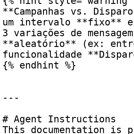
{% hint style="warning" 
**Campanhas vs. Disparo
um intervalo **fixo** e
3 variações de mensagem
**aleatório** (ex: entr
funcionalidade **Dispar
{% endhint %}

---

# Agent Instructions

This documentation is p