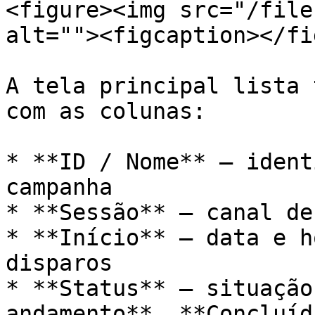
<figure><img src="/file
alt=""><figcaption></fi
A tela principal lista 
com as colunas:

* **ID / Nome** — ident
campanha

* **Sessão** — canal de
* **Início** — data e h
disparos

* **Status** — situação
andamento**, **Concluíd