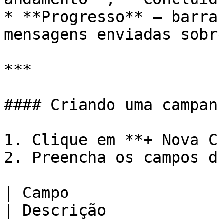
* **Progresso** — barra
mensagens enviadas sobr
***

#### Criando uma campanh
1. Clique em **+ Nova C
2. Preencha os campos d
| Campo                                            
| Descrição                                                                                                                                                 