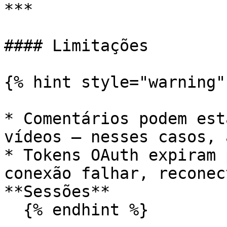
***

#### Limitações

{% hint style="warning" 
* Comentários podem est
vídeos — nesses casos, 
* Tokens OAuth expiram 
conexão falhar, reconec
**Sessões**

  {% endhint %}
