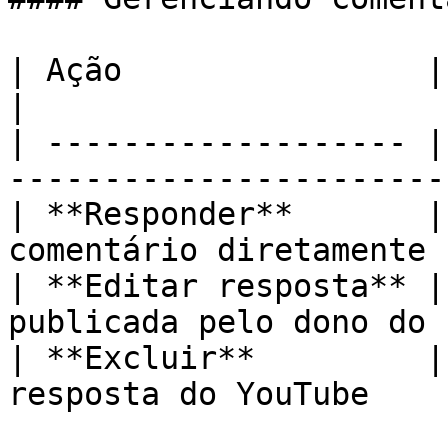
| Ação                | O que faz                        
|

| ------------------- |
-----------------------
| **Responder**       |
comentário diretamente 
| **Editar resposta** |
publicada pelo dono do 
| **Excluir**         |
resposta do YouTube    