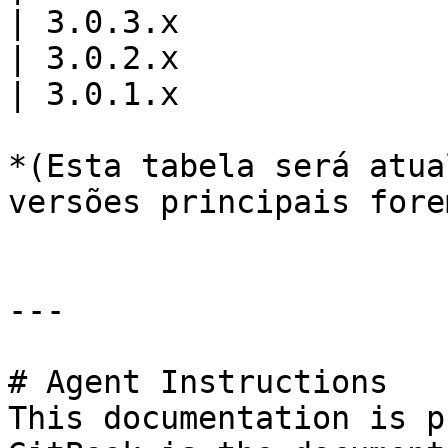
| 3.0.3.x              
| 3.0.2.x              
| 3.0.1.x              
*(Esta tabela será atua
versões principais fore
---

# Agent Instructions

This documentation is p