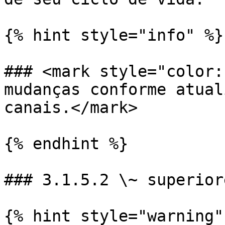
{% hint style="info" %}

### <mark style="color:
mudanças conforme atual
canais.</mark>

{% endhint %}

### 3.1.5.2 \~ superiore
{% hint style="warning" 