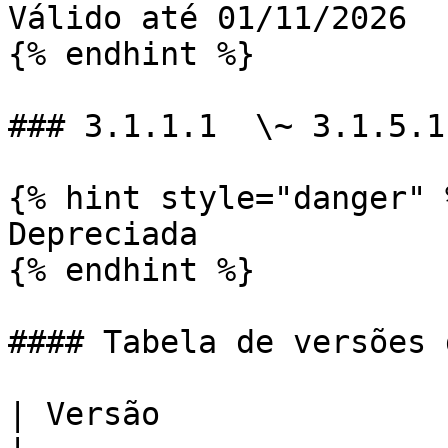
Válido até 01/11/2026

{% endhint %}

### 3.1.1.1  \~ 3.1.5.1

{% hint style="danger" %
Depreciada

{% endhint %}

#### Tabela de versões 
| Versão               