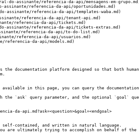
ral-do-assinante/referencia-da-api/mensagens-em-grupo.md)
o-assinante/referencia-da-api/oportunidades.md)

do-assinante/referencia-da-api/templates-waba.md)

ssinante/referencia-da-api/tenant-api.md)

nante/referencia-da-api/tickets.md)

do-assinante/referencia-da-api/tickets-extras.md)

sinante/referencia-da-api/to-do-list.md)

inante/referencia-da-api/usuarios.md)

e/referencia-da-api/models.md)

s the documentation platform designed so that both human
m.

 available in this page, you can query the documentation
h the `ask` query parameter, and the optional `goal` que
encia-da-api.md?ask=<question>&goal=<endgoal>

 self-contained, and written in natural language.

ou are ultimately trying to accomplish on behalf of the 