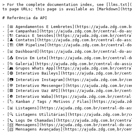
> For the complete documentation index, see [llms.txt](
to page URLs; this page is available as [Markdown](http
# Referência da API

- [📅 Agendamentos E Lembretes](https://ajuda.zdg.com.b
- [📣 Campanhas](https://ajuda.zdg.com.br/central-do-as
- [🔌 Canais E Sessões](https://ajuda.zdg.com.br/centra
- [👤 Contatos](https://ajuda.zdg.com.br/central-do-ass
- [🏗️ CRM Pipeline](https://ajuda.zdg.com.br/central-do
- [📊 Dashboard](https://ajuda.zdg.com.br/central-do-as
- [📤 Envio Em Lote](https://ajuda.zdg.com.br/central-d
- [📂 Galeria](https://ajuda.zdg.com.br/central-do-assi
- [👥 Grupos Whats App](https://ajuda.zdg.com.br/centra
- [🟢 Interativo Baileys](https://ajuda.zdg.com.br/cent
- [📷 Interativo Instagram](https://ajuda.zdg.com.br/ce
- [💬 Interativo Messenger](https://ajuda.zdg.com.br/ce
- [🟩 Interativo Uaz API](https://ajuda.zdg.com.br/cent
- [🔘 Interativo Waba](https://ajuda.zdg.com.br/central
- [🏷️ Kanban / Tags / Motivos / Filas](https://ajuda.z
- [📊 Listagens](https://ajuda.zdg.com.br/central-do-as
- [🔍 Listagens Utilitárias](https://ajuda.zdg.com.br/c
- [📞 Logs De Chamadas](https://ajuda.zdg.com.br/centra
- [📨 Mensagens](https://ajuda.zdg.com.br/central-do-as
- [📨 Mensagens Avançadas](https://ajuda.zdg.com.br/cen