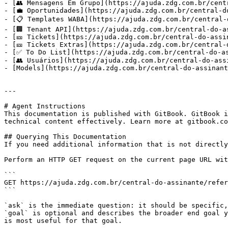
- [👥 Mensagens Em Grupo](https://ajuda.zdg.com.br/cent
- [💼 Oportunidades](https://ajuda.zdg.com.br/central-d
- [📋 Templates WABA](https://ajuda.zdg.com.br/central-
- [🏢 Tenant API](https://ajuda.zdg.com.br/central-do-a
- [🎫 Tickets](https://ajuda.zdg.com.br/central-do-assi
- [🎫 Tickets Extras](https://ajuda.zdg.com.br/central-
- [✅ To Do List](https://ajuda.zdg.com.br/central-do-as
- [👥 Usuários](https://ajuda.zdg.com.br/central-do-ass
- [Models](https://ajuda.zdg.com.br/central-do-assinant
---

# Agent Instructions

This documentation is published with GitBook. GitBook i
technical content effectively. Learn more at gitbook.co
## Querying This Documentation

If you need additional information that is not directly
Perform an HTTP GET request on the current page URL wit
```

GET https://ajuda.zdg.com.br/central-do-assinante/refer
```

`ask` is the immediate question: it should be specific,
`goal` is optional and describes the broader end goal y
is most useful for that goal.
