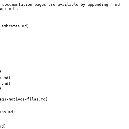
 documentation pages are available by appending `.md` 
api.md).

embretes.md)



.md)

.md)



ags-motivos-filas.md)

as.md)

d)
