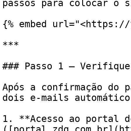
passos para colocar o s
{% embed url="<https://
***

### Passo 1 — Verifique
Após a confirmação do p
dois e-mails automáticos
1. **Acesso ao portal d
([portal.zdg.com.br](ht