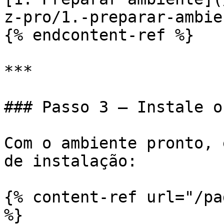
z-pro/1.-preparar-ambie
{% endcontent-ref %}

***

### Passo 3 — Instale o
Com o ambiente pronto, 
de instalação:

{% content-ref url="/pa
%}
