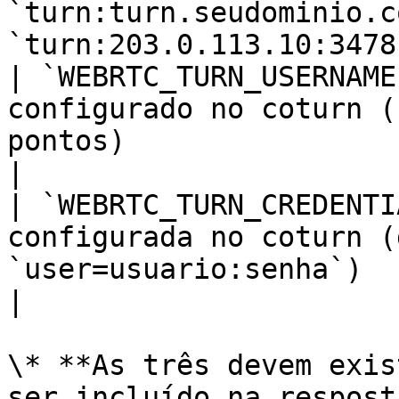
`turn:turn.seudominio.c
`turn:203.0.113.10:3478`
| `WEBRTC_TURN_USERNAME
configurado no coturn (
pontos)                                               
|

| `WEBRTC_TURN_CREDENTI
configurada no coturn (
`user=usuario:senha`)                                   
|

\* **As três devem exis
ser incluído na respost