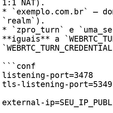
1:1 NAT).

* `exemplo.com.br` — do
`realm`).

* `zpro_turn` e `uma_se
**iguais** a `WEBRTC_TU
`WEBRTC_TURN_CREDENTIAL`
```conf

listening-port=3478

tls-listening-port=5349

external-ip=SEU_IP_PUBLI