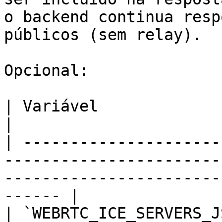
o backend continua resp
públicos (sem relay).

Opcional:

| Variável                  | Descrição                                                      
|

| ---------------------
-----------------------
-----------------------
------ |

| `WEBRTC_ICE_SERVERS_J