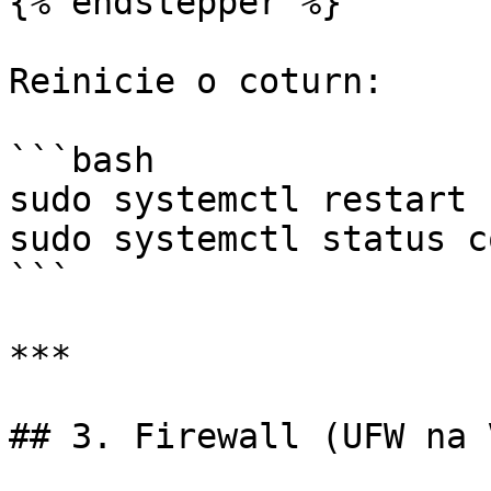
{% endstepper %}

Reinicie o coturn:

```bash

sudo systemctl restart 
sudo systemctl status c
```

***

## 3. Firewall (UFW na V