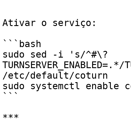
```

Ativar o serviço:

```bash

sudo sed -i 's/^#\?
TURNSERVER_ENABLED=.*/T
/etc/default/coturn

sudo systemctl enable c
```

***
