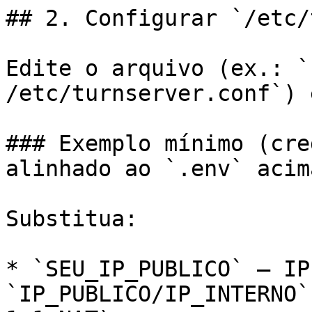
## 2. Configurar `/etc/
Edite o arquivo (ex.: `
/etc/turnserver.conf`) 
### Exemplo mínimo (cre
alinhado ao `.env` acima
Substitua:

* `SEU_IP_PUBLICO` — IP
`IP_PUBLICO/IP_INTERNO`