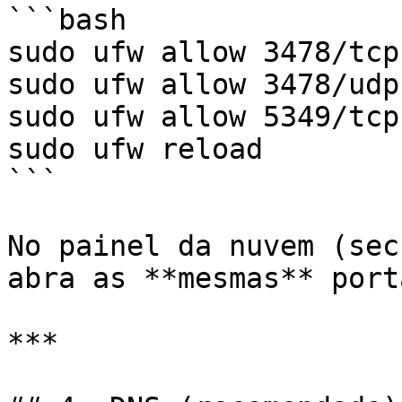
```bash

sudo ufw allow 3478/tcp

sudo ufw allow 3478/udp

sudo ufw allow 5349/tcp

sudo ufw reload

```

No painel da nuvem (sec
abra as **mesmas** porta
***
