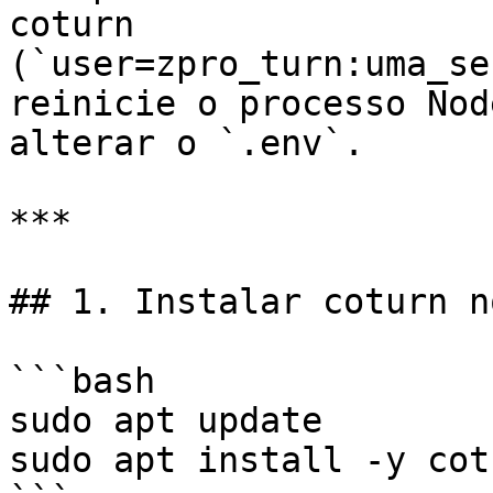
coturn 
(`user=zpro_turn:uma_se
reinicie o processo Nod
alterar o `.env`.

***

## 1. Instalar coturn n
```bash

sudo apt update

sudo apt install -y cotu