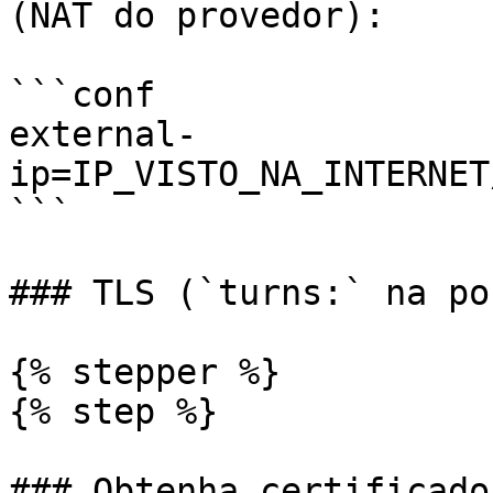
(NAT do provedor):

```conf

external-
ip=IP_VISTO_NA_INTERNET
```

### TLS (`turns:` na po
{% stepper %}

{% step %}

### Obtenha certificado
