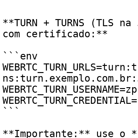
```

**TURN + TURNS (TLS na 
com certificado:**

```env

WEBRTC_TURN_URLS=turn:t
ns:turn.exemplo.com.br:5
WEBRTC_TURN_USERNAME=zp
WEBRTC_TURN_CREDENTIAL=
```

**Importante:** use o *