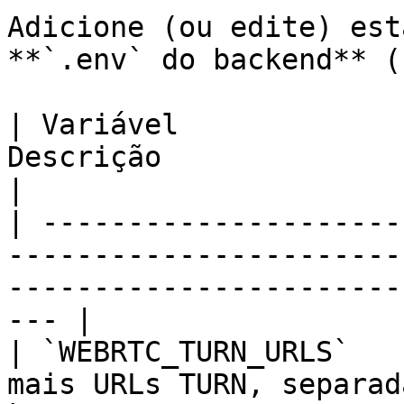
Adicione (ou edite) est
**`.env` do backend** (
| Variável             
Descrição                                                                                                      
|

| ---------------------
-----------------------
-----------------------
--- |

| `WEBRTC_TURN_URLS`   
mais URLs TURN, separad