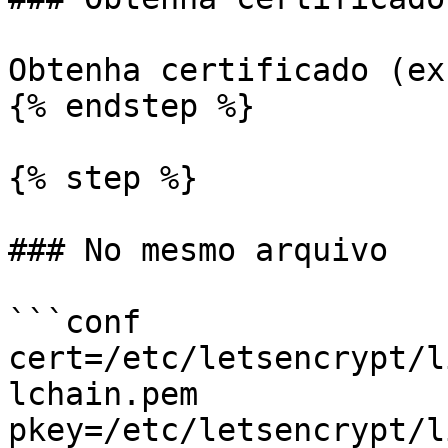
Obtenha certificado (ex
{% endstep %}

{% step %}

### No mesmo arquivo

```conf

cert=/etc/letsencrypt/l
lchain.pem

pkey=/etc/letsencrypt/l