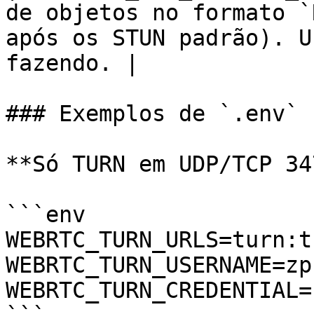
de objetos no formato `
após os STUN padrão). U
fazendo. |

### Exemplos de `.env` 
**Só TURN em UDP/TCP 34
```env

WEBRTC_TURN_URLS=turn:t
WEBRTC_TURN_USERNAME=zp
WEBRTC_TURN_CREDENTIAL=