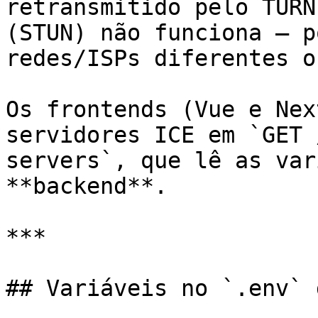
retransmitido pelo TURN
(STUN) não funciona — p
redes/ISPs diferentes o
Os frontends (Vue e Nex
servidores ICE em `GET 
servers`, que lê as var
**backend**.

***

## Variáveis no `.env` 