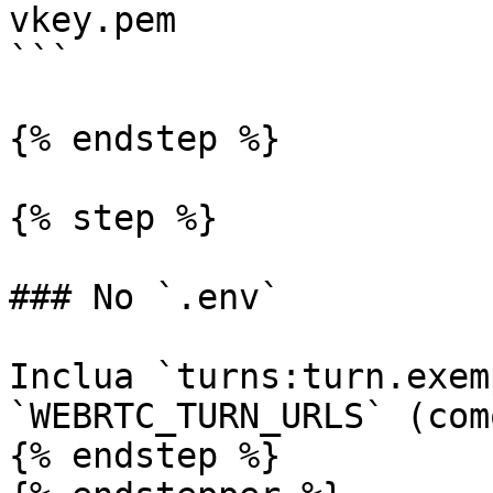
vkey.pem

```

{% endstep %}

{% step %}

### No `.env`

Inclua `turns:turn.exem
`WEBRTC_TURN_URLS` (com
{% endstep %}
