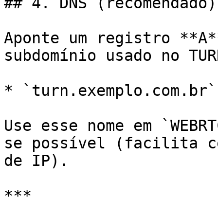
## 4. DNS (recomendado)

Aponte um registro **A*
subdomínio usado no TUR
* `turn.exemplo.com.br`
Use esse nome em `WEBRT
se possível (facilita c
de IP).

***
