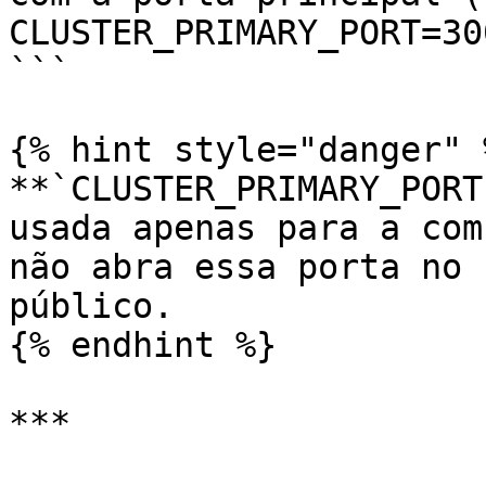
CLUSTER_PRIMARY_PORT=300
```

{% hint style="danger" %
**`CLUSTER_PRIMARY_PORT
usada apenas para a com
não abra essa porta no 
público.

{% endhint %}

***
