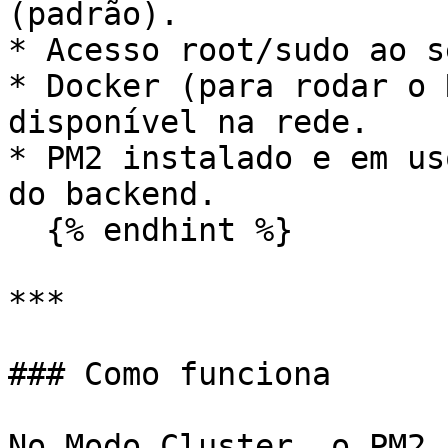
(padrão).

* Acesso root/sudo ao s
* Docker (para rodar o 
disponível na rede.

* PM2 instalado e em us
do backend.

  {% endhint %}

***

### Como funciona

No Modo Cluster, o PM2 