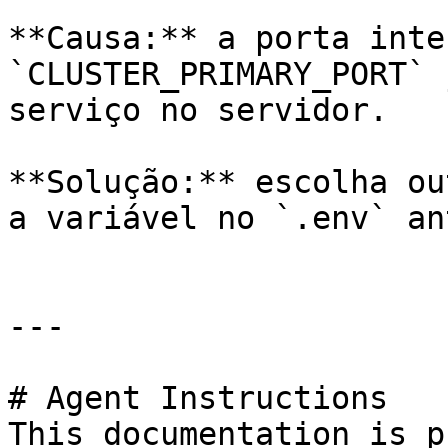
**Causa:** a porta inte
`CLUSTER_PRIMARY_PORT` 
serviço no servidor.

**Solução:** escolha ou
a variável no `.env` an
---

# Agent Instructions

This documentation is p