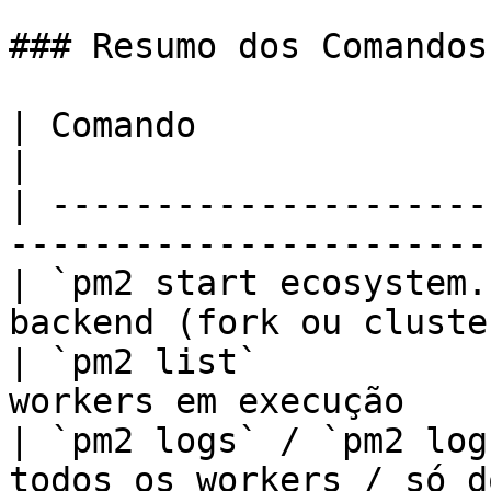
### Resumo dos Comandos

| Comando                           | Função   
|

| ---------------------
-----------------------
| `pm2 start ecosystem.
backend (fork ou cluste
| `pm2 list`           
workers em execução    
| `pm2 logs` / `pm2 log
todos os workers / só d