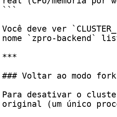
real (CPU/memória por w
```

Você deve ver `CLUSTER_
nome `zpro-backend` lis
***

### Voltar ao modo fork

Para desativar o cluste
original (um único proc