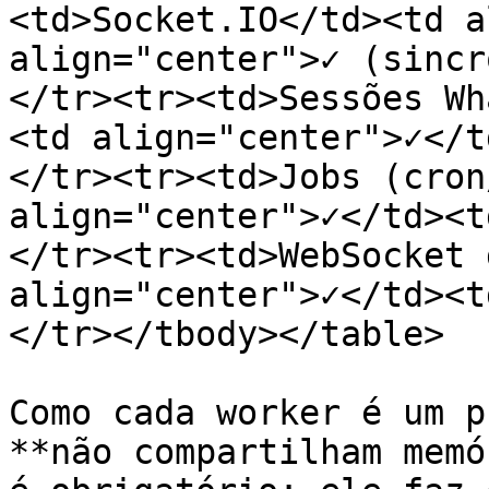
<td>Socket.IO</td><td a
align="center">✓ (sincr
</tr><tr><td>Sessões Wh
<td align="center">✓</t
</tr><tr><td>Jobs (cron
align="center">✓</td><t
</tr><tr><td>WebSocket 
align="center">✓</td><t
</tr></tbody></table>

Como cada worker é um p
**não compartilham memó