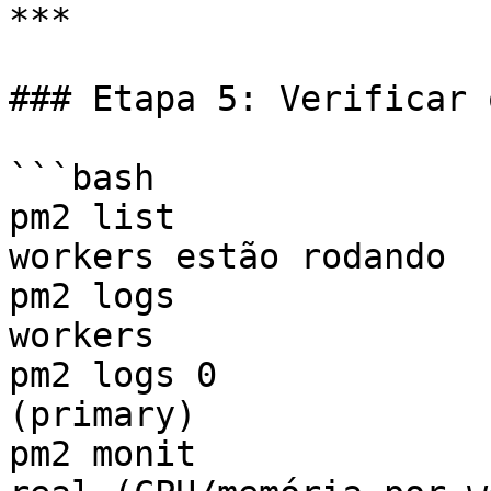
***

### Etapa 5: Verificar 
```bash

pm2 list               
workers estão rodando

pm2 logs               
workers

pm2 logs 0             
(primary)

pm2 monit              