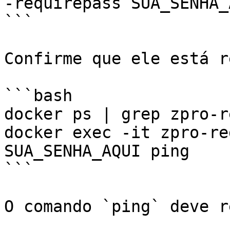
-requirepass SUA_SENHA_A
```

Confirme que ele está r
```bash

docker ps | grep zpro-re
docker exec -it zpro-re
SUA_SENHA_AQUI ping

```

O comando `ping` deve r