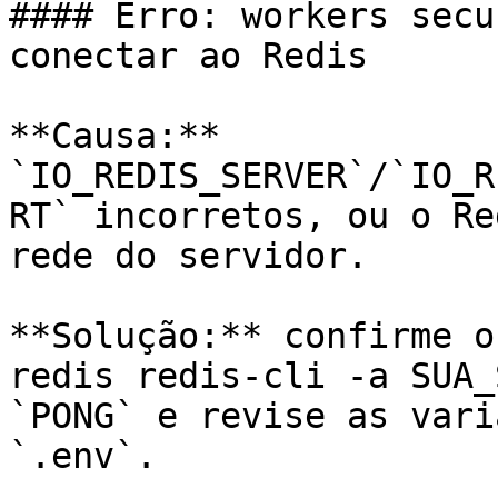
#### Erro: workers secu
conectar ao Redis

**Causa:** 
`IO_REDIS_SERVER`/`IO_R
RT` incorretos, ou o Re
rede do servidor.

**Solução:** confirme o
redis redis-cli -a SUA_
`PONG` e revise as vari
`.env`.
