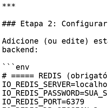
***

### Etapa 2: Configurar
Adicione (ou edite) est
backend:

```env

# ===== REDIS (obrigató
IO_REDIS_SERVER=localhos
IO_REDIS_PASSWORD=SUA_S
IO_REDIS_PORT=6379
