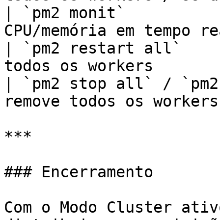
| `pm2 monit`          
CPU/memória em tempo re
| `pm2 restart all`    
todos os workers       
| `pm2 stop all` / `pm2
remove todos os workers
***

### Encerramento

Com o Modo Cluster ativ