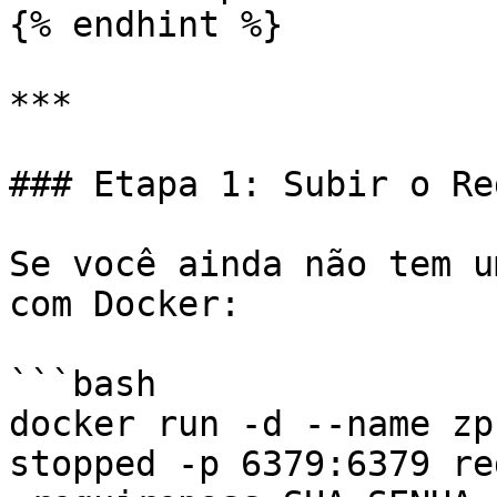
{% endhint %}

***

### Etapa 1: Subir o Red
Se você ainda não tem u
com Docker:

```bash

docker run -d --name zp
stopped -p 6379:6379 re