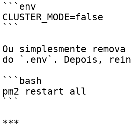
```env

CLUSTER_MODE=false

```

Ou simplesmente remova 
do `.env`. Depois, rein
```bash

pm2 restart all

```

***
