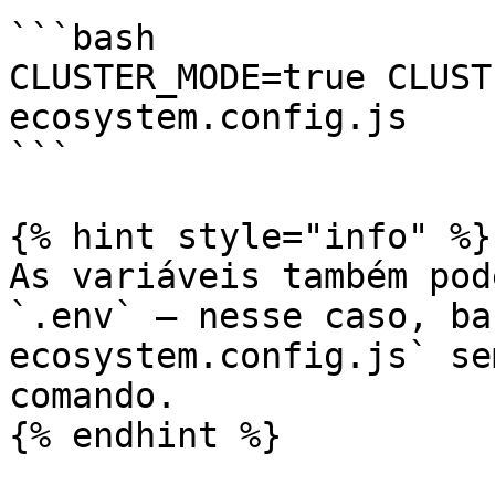
```bash

CLUSTER_MODE=true CLUST
ecosystem.config.js

```

{% hint style="info" %}

As variáveis também pod
`.env` — nesse caso, ba
ecosystem.config.js` se
comando.

{% endhint %}
