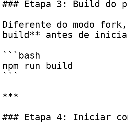
### Etapa 3: Build do p
Diferente do modo fork,
build** antes de iniciar
```bash

npm run build

```

***

### Etapa 4: Iniciar co