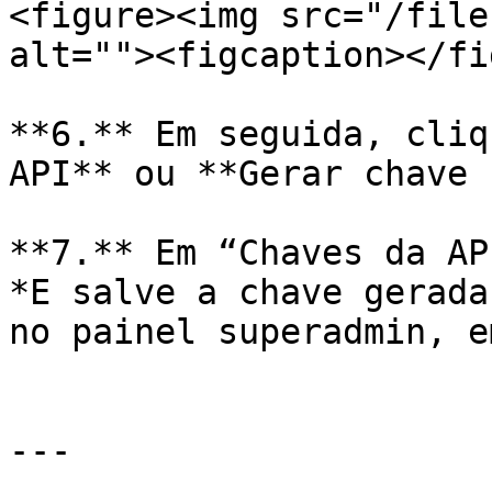
<figure><img src="/file
alt=""><figcaption></fi
**6.** Em seguida, cliq
API** ou **Gerar chave 
**7.** Em “Chaves da AP
*E salve a chave gerada
no painel superadmin, e
---
