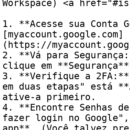
Workspace) <a href="#is
1. **Acesse sua Conta G
[myaccount.google.com]
(https://myaccount.goog
2. **Vá para Segurança:
clique em **Segurança**.
3. **Verifique a 2FA:**
em duas etapas" está **
ative-a primeiro.

4. **Encontre Senhas de
fazer login no Google",
app**. (Você talvez pre