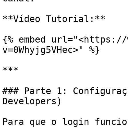
**Vídeo Tutorial:**

{% embed url="<https://
v=0Whyjg5VHec>" %}

***

### Parte 1: Configuraç
Developers)

Para que o login funcio