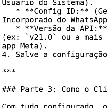
Usuário do Sistema).

   * **Config ID:** (Gerado no Cadastro 
Incorporado do WhatsApp)
   * **Versão da API:** Utilize a versão atual 
(ex: `v21.0` ou a mais 
app Meta).

4. Salve a configuração.
***

### Parte 3: Como o Cli
Com tudo configurado, o