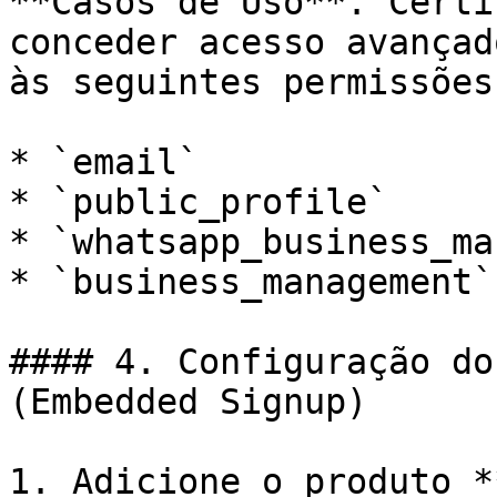
**Casos de Uso**. Certi
conceder acesso avançad
às seguintes permissões:
* `email`

* `public_profile`

* `whatsapp_business_ma
* `business_management`

#### 4. Configuração do
(Embedded Signup)

1. Adicione o produto *