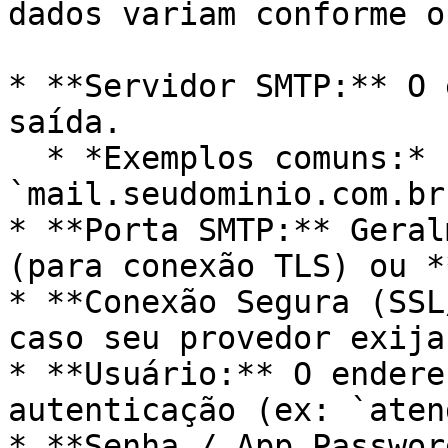
dados variam conforme o
* **Servidor SMTP:** O 
saída.

  * *Exemplos comuns:* `smtp.seudominio.com.br` ou 
`mail.seudominio.com.br`
* **Porta SMTP:** Geral
(para conexão TLS) ou *
* **Conexão Segura (SSL
caso seu provedor exija
* **Usuário:** O endere
autenticação (ex: `aten
* **Senha / App Passwor