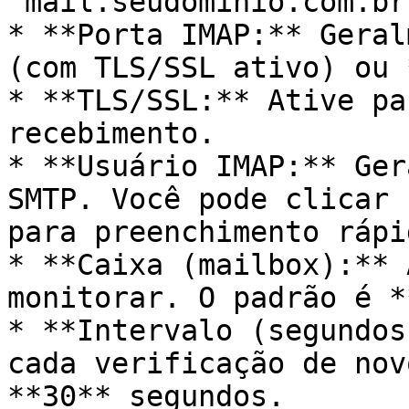
`mail.seudominio.com.br`
* **Porta IMAP:** Geral
(com TLS/SSL ativo) ou 
* **TLS/SSL:** Ative pa
recebimento.

* **Usuário IMAP:** Ger
SMTP. Você pode clicar 
para preenchimento rápid
* **Caixa (mailbox):** 
monitorar. O padrão é *
* **Intervalo (segundos
cada verificação de nov
**30** segundos.
