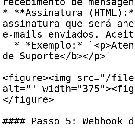
recebimento de mensagen
* **Assinatura (HTML):*
assinatura que será ane
e-mails enviados. Aceit
  * *Exemplo:* `<p>Atenciosamente,<br/><b>Equipe 
de Suporte</b></p>`

<figure><img src="/file
alt="" width="375"><fig
</figure>

#### Passo 5: Webhook d