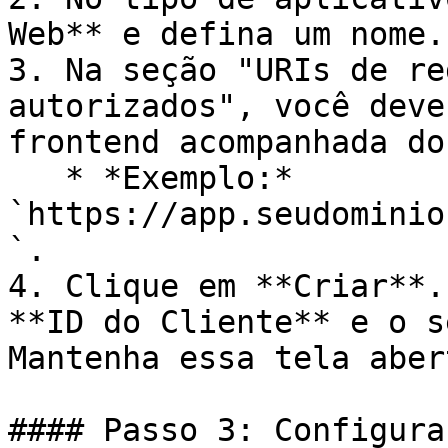
Web** e defina um nome.

3. Na seção "URIs de re
autorizados", você deve
frontend acompanhada do
   * *Exemplo:* 
`https://app.seudominio
`.

4. Clique em **Criar**.
**ID do Cliente** e o s
Mantenha essa tela aber
#### Passo 3: Configura