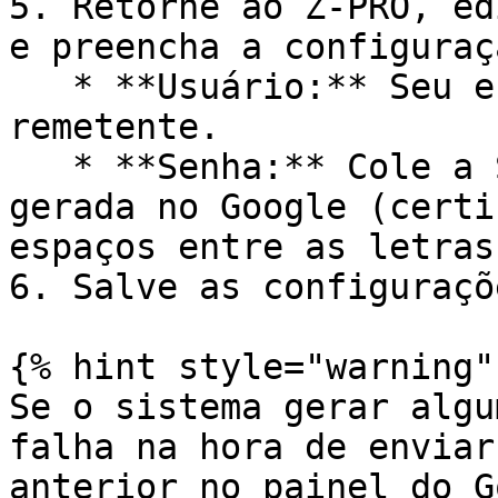
5. Retorne ao Z-PRO, ed
e preencha a configuraç
   * **Usuário:** Seu endereço de e-mail 
remetente.

   * **Senha:** Cole a Senha de App de 16 letras 
gerada no Google (certi
espaços entre as letras)
6. Salve as configuraçõe
{% hint style="warning" 
Se o sistema gerar algu
falha na hora de enviar
anterior no painel do G