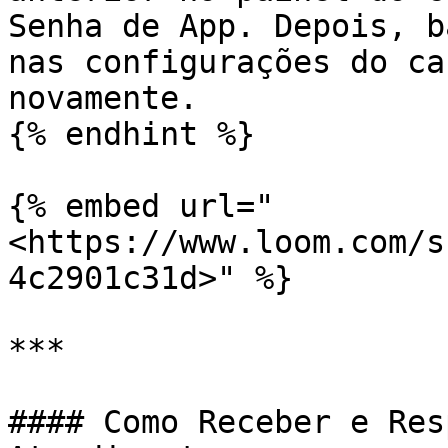
Senha de App. Depois, b
nas configurações do ca
novamente.

{% endhint %}

{% embed url="
<https://www.loom.com/s
4c2901c31d>" %}

***

#### Como Receber e Res