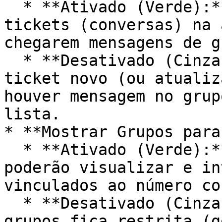
  * **Ativado (Verde):** O sistema **NÃO** abrirá 
tickets (conversas) na 
chegarem mensagens de g
  * **Desativado (Cinza):** O sistema abrirá um 
ticket novo (ou atualiz
houver mensagem no grup
lista.

* **Mostrar Grupos para
  * **Ativado (Verde):** Todos os atendentes 
poderão visualizar e in
vinculados ao número co
  * **Desativado (Cinza):** A visualização dos 
grupos fica restrita (g