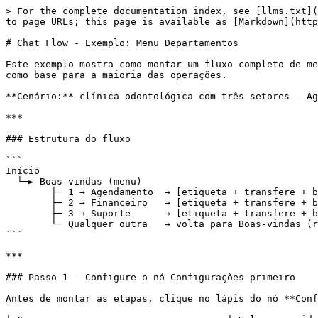
> For the complete documentation index, see [llms.txt](
to page URLs; this page is available as [Markdown](http
# Chat Flow - Exemplo: Menu Departamentos

Este exemplo mostra como montar um fluxo completo de me
como base para a maioria das operações.

**Cenário:** clínica odontológica com três setores — Ag
***

### Estrutura do fluxo

```

Início

  └─► Boas-vindas (menu)

        ├─ 1 → Agendamento  → [etiqueta + transfere + bloqueia bot]

        ├─ 2 → Financeiro   → [etiqueta + transfere + bloqueia bot]

        ├─ 3 → Suporte      → [etiqueta + transfere + bloqueia bot]

        └─ Qualquer outra   → volta para Boas-vindas (reenvia o menu)

```

***

### Passo 1 — Configure o nó Configurações primeiro

Antes de montar as etapas, clique no lápis do nó **Conf