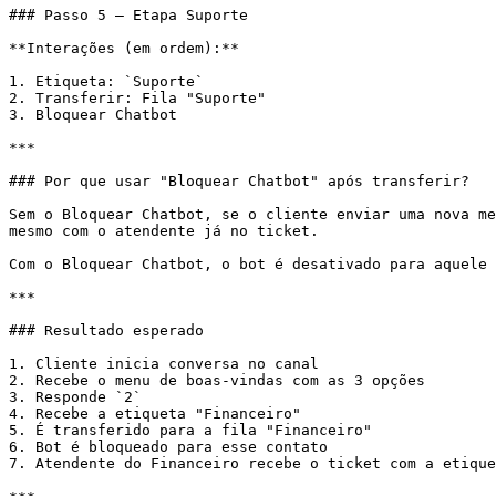
### Passo 5 — Etapa Suporte

**Interações (em ordem):**

1. Etiqueta: `Suporte`

2. Transferir: Fila "Suporte"

3. Bloquear Chatbot

***

### Por que usar "Bloquear Chatbot" após transferir?

Sem o Bloquear Chatbot, se o cliente enviar uma nova me
mesmo com o atendente já no ticket.

Com o Bloquear Chatbot, o bot é desativado para aquele 
***

### Resultado esperado

1. Cliente inicia conversa no canal

2. Recebe o menu de boas-vindas com as 3 opções

3. Responde `2`

4. Recebe a etiqueta "Financeiro"

5. É transferido para a fila "Financeiro"

6. Bot é bloqueado para esse contato

7. Atendente do Financeiro recebe o ticket com a etique