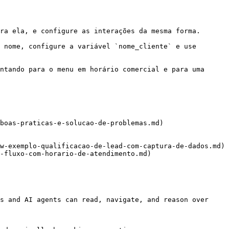
ra ela, e configure as interações da mesma forma.

 nome, configure a variável `nome_cliente` e use 
ntando para o menu em horário comercial e para uma 
boas-praticas-e-solucao-de-problemas.md)

w-exemplo-qualificacao-de-lead-com-captura-de-dados.md)

-fluxo-com-horario-de-atendimento.md)

s and AI agents can read, navigate, and reason over 