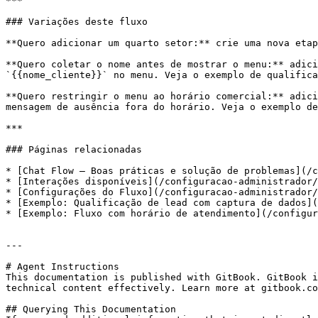
***

### Variações deste fluxo

**Quero adicionar um quarto setor:** crie uma nova etap
**Quero coletar o nome antes de mostrar o menu:** adici
`{{nome_cliente}}` no menu. Veja o exemplo de qualifica
**Quero restringir o menu ao horário comercial:** adici
mensagem de ausência fora do horário. Veja o exemplo de
***

### Páginas relacionadas

* [Chat Flow — Boas práticas e solução de problemas](/c
* [Interações disponíveis](/configuracao-administrador/
* [Configurações do Fluxo](/configuracao-administrador/
* [Exemplo: Qualificação de lead com captura de dados](
* [Exemplo: Fluxo com horário de atendimento](/configur
---

# Agent Instructions

This documentation is published with GitBook. GitBook i
technical content effectively. Learn more at gitbook.co
## Querying This Documentation
