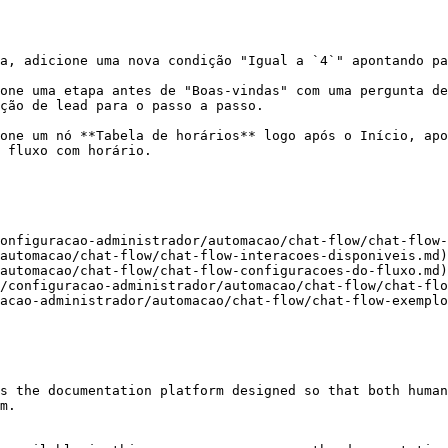
a, adicione uma nova condição "Igual a `4`" apontando pa
one uma etapa antes de "Boas-vindas" com uma pergunta de
ção de lead para o passo a passo.

one um nó **Tabela de horários** logo após o Início, apo
 fluxo com horário.

onfiguracao-administrador/automacao/chat-flow/chat-flow-
automacao/chat-flow/chat-flow-interacoes-disponiveis.md)

automacao/chat-flow/chat-flow-configuracoes-do-fluxo.md)

/configuracao-administrador/automacao/chat-flow/chat-flo
acao-administrador/automacao/chat-flow/chat-flow-exemplo
s the documentation platform designed so that both human
m.
