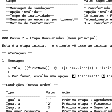
| Campo                                | Valor sugerido
| ------------------------------------ | --------------
| **Mensagem de saudação**             | "Transferindo 
| **Opção inválida**                   | "Opção inválid
| **Tempo de inatividade**             | 10 minutos → F
| **Mensagem ao encerrar por timeout** | "Atendimento e
| **Máximo de tentativas**             | 3 → Transferir
***

### Passo 2 — Etapa Boas-vindas (menu principal)

Esta é a etapa inicial — o cliente vê isso ao iniciar a
**Interações:**

1. Mensagem:

   > "Olá, {{firstName}}! 😊 Seja bem-vindo(a) à Clínica Sorriso.

   >

   > Por favor, escolha uma opção: 1️⃣ Agendamento 2️⃣ Financeiro 3️⃣ Suporte"

**Condições (nessa ordem):**

| Tipo              | Valor | Ação                     
| ----------------- | ----- | -------------------------
| Igual a           | `1`   | Próxima etapa → Agendamen
| Igual a           | `2`   | Próxima etapa → Financeir
| Igual a           | `3`   | Próxima etapa → Suporte  
| Qualquer resposta | —     | Próxima etapa → Boas-vind