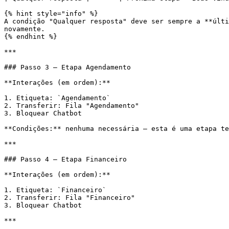
{% hint style="info" %}

A condição "Qualquer resposta" deve ser sempre a **últi
novamente.

{% endhint %}

***

### Passo 3 — Etapa Agendamento

**Interações (em ordem):**

1. Etiqueta: `Agendamento`

2. Transferir: Fila "Agendamento"

3. Bloquear Chatbot

**Condições:** nenhuma necessária — esta é uma etapa te
***

### Passo 4 — Etapa Financeiro

**Interações (em ordem):**

1. Etiqueta: `Financeiro`

2. Transferir: Fila "Financeiro"

3. Bloquear Chatbot

***
