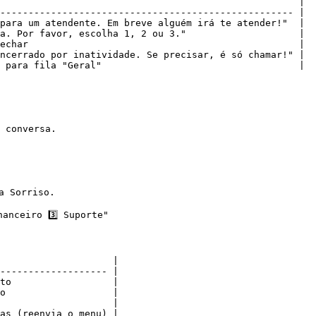
                                                     |

---------------------------------------------------- |

para um atendente. Em breve alguém irá te atender!"  |

a. Por favor, escolha 1, 2 ou 3."                    |

echar                                                |

ncerrado por inatividade. Se precisar, é só chamar!" |

 para fila "Geral"                                   |

 conversa.

                    |

------------------- |

to                  |

o                   |

                    |

as (reenvia o menu) |
