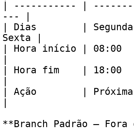
| ----------- | -------
--- |

| Dias        | Segunda
Sexta |

| Hora início | 08:00                                 
|

| Hora fim    | 18:00                                 
|

| Ação        | Próxima e
|

**Branch Padrão — Fora 