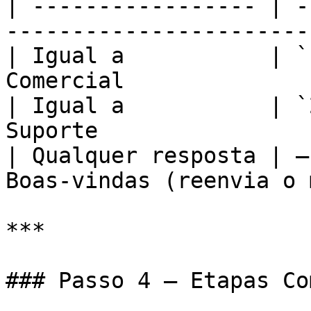
| ----------------- | -
------------------------
| Igual a           | `
Comercial              
| Igual a           | `
Suporte                
| Qualquer resposta | —
Boas-vindas (reenvia o 
***

### Passo 4 — Etapas Co