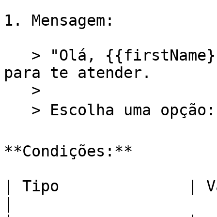
1. Mensagem:

   > "Olá, {{firstName}}! 😊 Estamos disponíveis 
para te atender.

   >

   > Escolha uma opção: 1️⃣ Comercial 2️⃣ Suporte"

**Condições:**

| Tipo              | Valor | Ação                 
|
