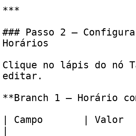
***

### Passo 2 — Configura
Horários

Clique no lápis do nó T
editar.

**Branch 1 — Horário co
| Campo       | Valor                                 
|
