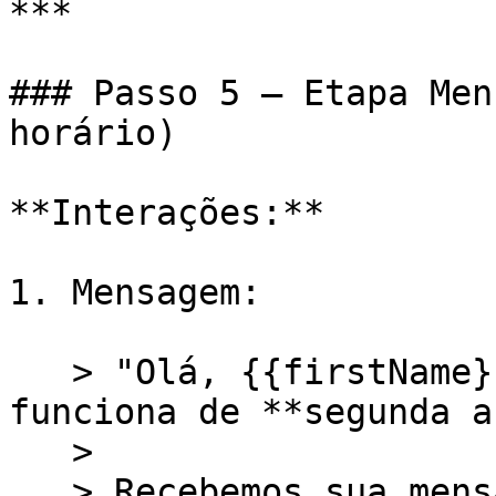
***

### Passo 5 — Etapa Men
horário)

**Interações:**

1. Mensagem:

   > "Olá, {{firstName}}! Nosso atendimento 
funciona de **segunda a
   >

   > Recebemos sua mensagem e retornaremos assim 