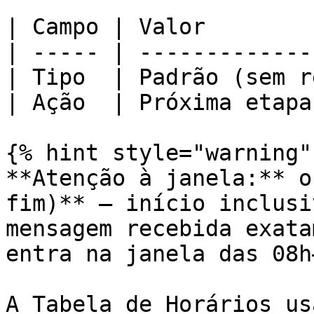
| Campo | Valor        
| ----- | -------------
| Tipo  | Padrão (sem r
| Ação  | Próxima etapa
{% hint style="warning" 
**Atenção à janela:** o
fim)** — início inclusi
mensagem recebida exata
entra na janela das 08h
A Tabela de Horários us