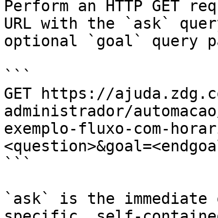
Perform an HTTP GET req
URL with the `ask` quer
optional `goal` query p
```

GET https://ajuda.zdg.c
administrador/automacao
exemplo-fluxo-com-horar
<question>&goal=<endgoal
```

`ask` is the immediate 
specific, self-containe