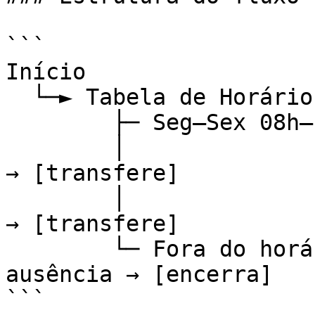
```

Início

  └─► Tabela de Horários

        ├─ Seg–Sex 08h–18h → Boas-vindas (menu)

        │                         ├─ 1 → Comercial 
→ [transfere]

        │                         └─ 2 → Suporte   
→ [transfere]

        └─ Fora do horário (padrão) → Mensagem de 
ausência → [encerra]

```
