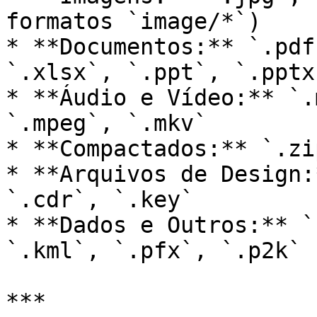
formatos `image/*`)

* **Documentos:** `.pdf
`.xlsx`, `.ppt`, `.pptx
* **Áudio e Vídeo:** `.
`.mpeg`, `.mkv`

* **Compactados:** `.zi
* **Arquivos de Design:
`.cdr`, `.key`

* **Dados e Outros:** `
`.kml`, `.pfx`, `.p2k`

***
