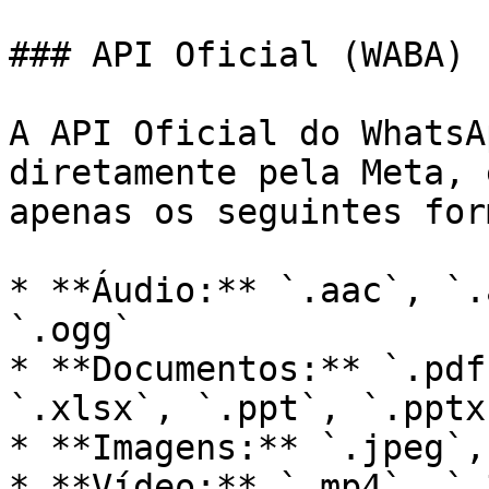
### API Oficial (WABA)

A API Oficial do WhatsA
diretamente pela Meta, 
apenas os seguintes for
* **Áudio:** `.aac`, `.
`.ogg`

* **Documentos:** `.pdf
`.xlsx`, `.ppt`, `.pptx
* **Imagens:** `.jpeg`,
* **Vídeo:** `.mp4`, `.3