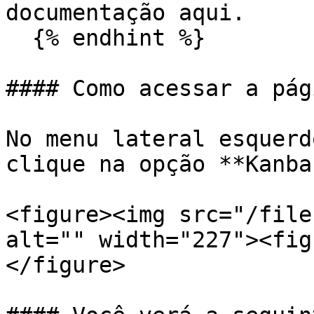
documentação aqui.

  {% endhint %}

#### Como acessar a pági
No menu lateral esquerd
clique na opção **Kanban
<figure><img src="/file
alt="" width="227"><fig
</figure>
