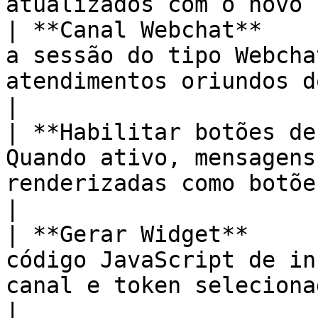
atualizados com o novo 
| **Canal Webchat**    
a sessão do tipo Webcha
atendimentos oriundos do site.                             
|

| **Habilitar botões de
Quando ativo, mensagens
renderizadas como botões clicáveis
|

| **Gerar Widget**     
código JavaScript de in
canal e token selecionados.                                     
|
