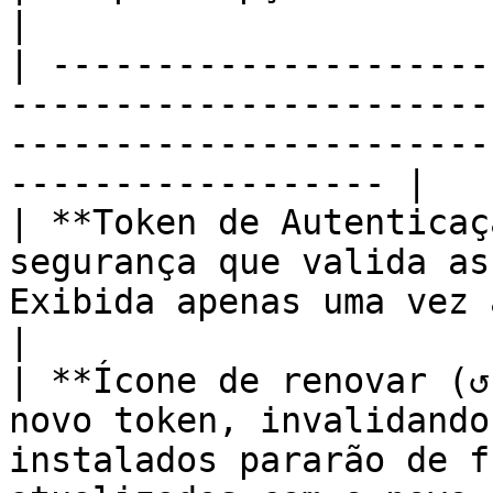
|

| ---------------------
-----------------------
-----------------------
------------------ |

| **Token de Autenticaç
segurança que valida as
Exibida apenas uma vez após a geração.     
|

| **Ícone de renovar (↺
novo token, invalidando
instalados pararão de f