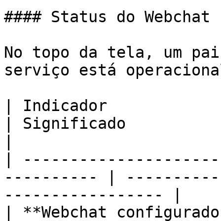
#### Status do Webchat

No topo da tela, um pai
serviço está operacional
| Indicador                                                  
| Significado                                            
|

| ---------------------
---------- | ----------
----------------- |

| **Webchat configurado