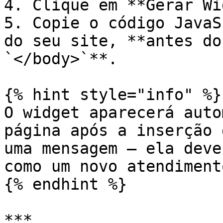
4. Clique em **Gerar Wi
5. Copie o código JavaS
do seu site, **antes do
`</body>`**.

{% hint style="info" %}

O widget aparecerá auto
página após a inserção 
uma mensagem — ela deve
como um novo atendimento
{% endhint %}

***
