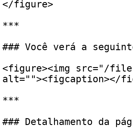
</figure>

***

### Você verá a seguint
<figure><img src="/file
alt=""><figcaption></fi
***

### Detalhamento da pági