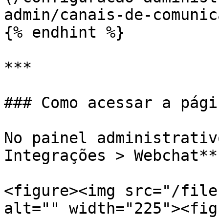
admin/canais-de-comunic
{% endhint %}

***

### Como acessar a págin
No painel administrativ
Integrações > Webchat**.
<figure><img src="/file
alt="" width="225"><fig