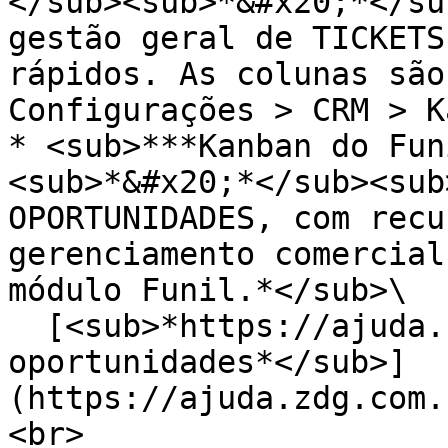
</sub><sub>*&#x20;*</su
gestão geral de TICKETS
rápidos. As colunas são
Configurações > CRM > K
* <sub>***Kanban do Fun
<sub>*&#x20;*</sub><sub
OPORTUNIDADES, com recu
gerenciamento comercial
módulo Funil.*</sub>\

  [<sub>*https://ajuda.zdg.com.br/funil-de-
oportunidades*</sub>]
(https://ajuda.zdg.com.
<br>
