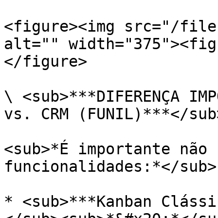
<figure><img src="/file
alt="" width="375"><fig
</figure>

\ <sub>***DIFERENÇA IMP
vs. CRM (FUNIL)***</sub>
<sub>*É importante não 
funcionalidades:*</sub>

* <sub>***Kanban Clássi