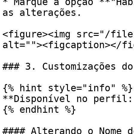
* Marque a opção **"Hab
as alterações.

<figure><img src="/file
alt=""><figcaption></fi
### 3. Customizações do
{% hint style="info" %}

**Disponível no perfil:
{% endhint %}

#### Alterando o Nome d