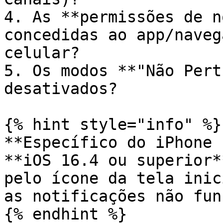
4. As **permissões de n
concedidas ao app/naveg
celular?

5. Os modos **"Não Pert
desativados?

{% hint style="info" %}

**Específico do iPhone 
**iOS 16.4 ou superior*
pelo ícone da tela inic
as notificações não fun
{% endhint %}
