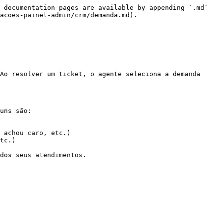
 documentation pages are available by appending `.md` 
acoes-painel-admin/crm/demanda.md).

Ao resolver um ticket, o agente seleciona a demanda 
uns são:

 achou caro, etc.)

tc.)

dos seus atendimentos.
