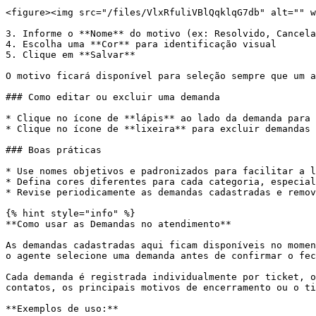
<figure><img src="/files/VlxRfuliVBlQqklqG7db" alt="" w
3. Informe o **Nome** do motivo (ex: Resolvido, Cancela
4. Escolha uma **Cor** para identificação visual

5. Clique em **Salvar**

O motivo ficará disponível para seleção sempre que um a
### Como editar ou excluir uma demanda

* Clique no ícone de **lápis** ao lado da demanda para 
* Clique no ícone de **lixeira** para excluir demandas 
### Boas práticas

* Use nomes objetivos e padronizados para facilitar a l
* Defina cores diferentes para cada categoria, especial
* Revise periodicamente as demandas cadastradas e remov
{% hint style="info" %}

**Como usar as Demandas no atendimento**

As demandas cadastradas aqui ficam disponíveis no momen
o agente selecione uma demanda antes de confirmar o fec
Cada demanda é registrada individualmente por ticket, o
contatos, os principais motivos de encerramento ou o ti
**Exemplos de uso:**
