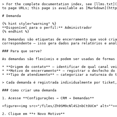
> For the complete documentation index, see [llms.txt](
to page URLs; this page is available as [Markdown](http
# Demanda

{% hint style="warning" %}

**Disponível para o perfil:** Administrador

{% endhint %}

As Demandas são etiquetas de encerramento que você cria
correspondente — isso gera dados para relatórios e anál
### Para que serve?

As demandas são flexíveis e podem ser usadas de formas 
* **Origem do contato** — identificar de qual canal vei
* **Motivo de encerramento** — registrar o desfecho do 
* **Tipo de atendimento** — categorizar a natureza do t
> Cada demanda é registrada individualmente por ticket,
### Como criar uma demanda

1. Acesse **Configurações → CRM → Demandas**

<figure><img src="/files/Zh9SM9cNl4S2nbCtOUCm" alt=""><
2. Clique em **+ Novo Motivo**
