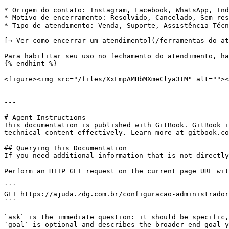
* Origem do contato: Instagram, Facebook, WhatsApp, Ind
* Motivo de encerramento: Resolvido, Cancelado, Sem res
* Tipo de atendimento: Venda, Suporte, Assistência Técn
[→ Ver como encerrar um atendimento](/ferramentas-do-at
Para habilitar seu uso no fechamento do atendimento, ha
{% endhint %}

<figure><img src="/files/XxLmpAMHbMXmeClya3tM" alt=""><
---

# Agent Instructions

This documentation is published with GitBook. GitBook i
technical content effectively. Learn more at gitbook.co
## Querying This Documentation

If you need additional information that is not directly
Perform an HTTP GET request on the current page URL wit
```

GET https://ajuda.zdg.com.br/configuracao-administrador
```

`ask` is the immediate question: it should be specific,
`goal` is optional and describes the broader end goal y