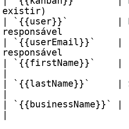
| `{{kanban}}`       | 
existir)               
| `{{user}}`         | 
responsável            
| `{{userEmail}}`    | 
responsável            
| `{{firstName}}`    | Primeiro nome do c
|

| `{{lastName}}`     | Sobrenome do contato  
|

| `{{businessName}}` | Empresa do contato      
|
