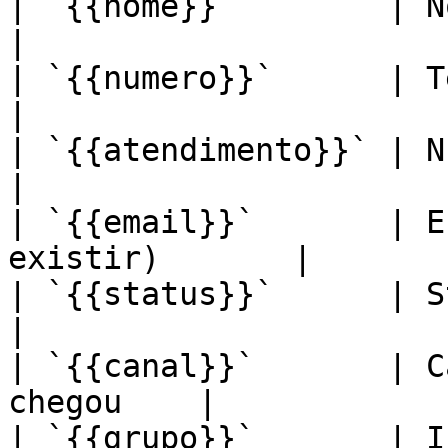
| `{{nome}}`        | Nome do contat
|

| `{{numero}}`      | Telefone do
|

| `{{atendimento}}` | Número do tic
|

| `{{email}}`       | E
existir)       |

| `{{status}}`      | Status do tic
|

| `{{canal}}`       | C
chegou    |

| `{{grupo}}`       | I