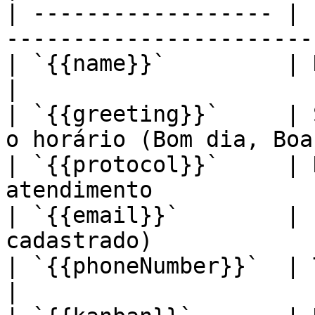
| ------------------ | 
-----------------------
| `{{name}}`         | Nome do contato             
|

| `{{greeting}}`     | 
o horário (Bom dia, Boa
| `{{protocol}}`     | 
atendimento            
| `{{email}}`        | 
cadastrado)            
| `{{phoneNumber}}`  | Telefone do contato    
|
