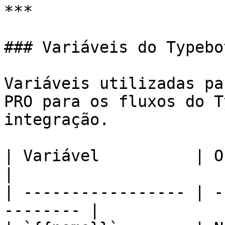
***

### Variáveis do Typebot
Variáveis utilizadas pa
PRO para os fluxos do T
integração.

| Variável          | O que insere      
|

| ----------------- | -
-------- |
