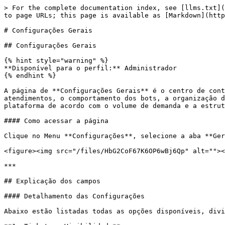
> For the complete documentation index, see [llms.txt](https://ajuda.zdg.com.br/llms.txt). Markdown versions of documentation pages are available by appending `.md` to page URLs; this page is available as [Markdown](https://ajuda.zdg.com.br/configuracao-administrador/configuracoes-painel-admin/configuracoes-gerais.md).

# Configurações Gerais

## Configurações Gerais

{% hint style="warning" %}
**Disponível para o perfil:** Administrador
{% endhint %}

A página de **Configurações Gerais** é o centro de controle mestre do sistema Z-PRO. Nela, o administrador define as regras globais que regem a visibilidade dos atendimentos, o comportamento dos bots, a organização da lista de chats e comandos técnicos de manutenção. Estas configurações permitem personalizar a experiência da plataforma de acordo com o volume de demanda e a estrutura hierárquica da empresa.

#### Como acessar a página

Clique no Menu **Configurações**, selecione a aba **Gerais** e clique no subitem **Geral**.

<figure><img src="/files/HbG2CoF67K6OP6wBj6Qp" alt=""><figcaption></figcaption></figure>

***

## Explicação dos campos

#### Detalhamento das Configurações

Abaixo estão listadas todas as opções disponíveis, divididas por blocos operacionais:

**1. Tickets e Visibilidade**

Controla as permissões de acesso e o que cada usuário pode visualizar na tela de atendimentos.

* [**Não visualizar Tickets já atribuídos a outros usuários:** ](/configuracao-administrador/configuracoes-painel-admin/configuracoes-gerais/visibilidade-de-tickets-para-usuarios-atendentes.md)Restringe a visão de usuários comuns apenas aos seus próprios atendimentos e tickets pendentes.
* **Não visualizar Tickets no ChatBot:** Oculta tickets que ainda estão em interação exclusiva com o [ChatFlow](broken://pages/wY1o2jf1H5pRdslBfSrJ).
* **Forçar atendimento via Carteira:** Prioriza o redirecionamento de novos tickets para o dono da Carteira de Clientes.
* **Visualizar Tickets sem Usuário ou Fila Atribuído:** Permite que usuários comuns vejam tickets que entraram no sistema sem destino definido.
* **Remover privilégios de visualização do supervisor:** Quando ativo, iguala a visão do Supervisor à de um Usuário comum.
* [**Habilitar perfis personalizados:**](/configuracao-administrador/administracao-painel-admin/usuarios/perfis-de-acesso.md) Libera a funcionalidade de criar Perfis de Acesso customizáveis.
* **Privacidade do** [**Funil**](/ferramentas-do-atendimento/gestao/funil-de-vendas.md)**:** Restringe a visualização de cards no Kanban apenas ao responsável por cada oportunidade.
* **Usar Envio Rápido de Mensagens:** Desabilita o intervalo de segurança entre envios (cadenciamento).

**2. Bot e Chatbot**

Define as regras de interação automatizada e comportamento de mídias sociais.

* **Fluxo ativo para o Bot de atendimento:** Seleciona o [ChatFlow](broken://pages/wY1o2jf1H5pRdslBfSrJ) padrão global.
* **Ignorar Mensagens de Grupo:** O sistema não abre tickets para interações em grupos de WhatsApp.
* **Ignorar Stories do Instagram:** Impede a abertura de tickets por menções ou reações em Stories.
* **Mostrar Grupos para todos os usuários:** Define se a aba de grupos é pública ou restrita por fila.
* **Mostrar Fechados para todos os usuários:** Permite que usuários comuns consultem o histórico de tickets encerrados.
* **Mensagem para chamadas no Whatsapp:** H